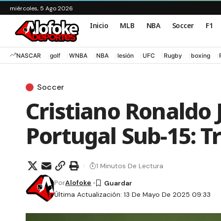
miércoles, 5 Ago 2026
Inicio
MLB
NBA
Soccer
F1
NASCAR
golf
WNBA
NBA
lesión
UFC
Rugby
boxing
Soccer
Cristiano Ronaldo 
Portugal Sub-15: T
1 Minutos De Lectura
Por
Alofoke
Última Actualización: 13 De Mayo De 2025 09:33