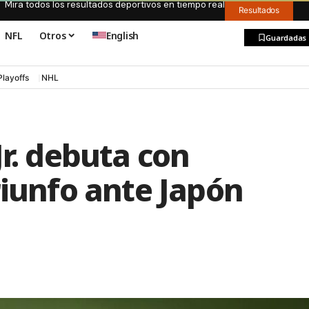
Mira todos los resultados deportivos en tiempo real
Resultados
NFL
Otros
English
Guardadas
Playoffs
NHL
Jr. debuta con
riunfo ante Japón