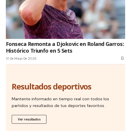
Fonseca Remonta a Djokovic en Roland Garros:
Histórico Triunfo en 5 Sets
31 De Mayo De 2026
Resultados deportivos
Mantente informado en tiempo real con todos los
partidos y resultados de tus deportes favoritos.
Ver resultados