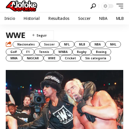
Inicio
Historial
Resultados
Soccer
NBA
MLB
WWE
Nacionales
Soccer
NFL
MLB
NBA
NHL
Golf
F1
Tennis
WNBA
Rugby
Boxing
MMA
NASCAR
WWE
Cricket
Sin categoría