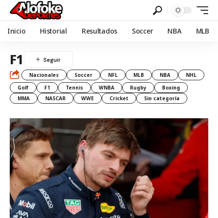
Inicio
Historial
Resultados
Soccer
NBA
MLB
F1
Nacionales
Soccer
NFL
MLB
NBA
NHL
Golf
F1
Tennis
WNBA
Rugby
Boxing
MMA
NASCAR
WWE
Cricket
Sin categoría