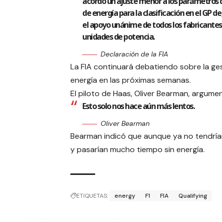
acordó un ajuste menor a los parámetros 
de energía para la clasificación en el GP d
el apoyo unánime de todos los fabricantes
unidades de potencia.
Declaración de la FIA
La FIA continuará debatiendo sobre la ges
energía en las próximas semanas.
El piloto de Haas, Oliver Bearman, argume
Esto solo nos hace aún más lentos.
Oliver Bearman
Bearman indicó que aunque ya no tendrían
y pasarían mucho tiempo sin energía.
ETIQUETAS:
energy
F1
FIA
Qualifying