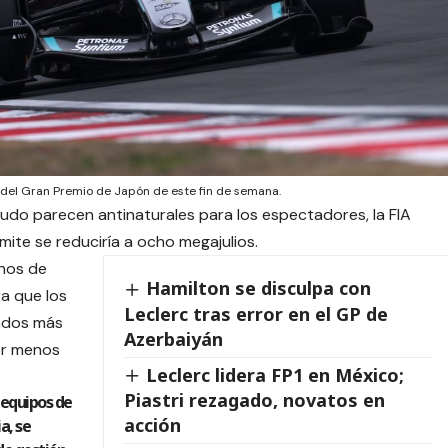
es del Gran Premio de Japón de este fin de semana.
nudo parecen antinaturales para los espectadores, la FIA
ímite se reduciría a ocho megajulios.
nos de
Hamilton se disculpa con
ra que los
Leclerc tras error en el GP de
ndos más
Azerbaiyán
er menos
Leclerc lidera FP1 en México;
Piastri rezagado, novatos en
s equipos de
acción
a, se