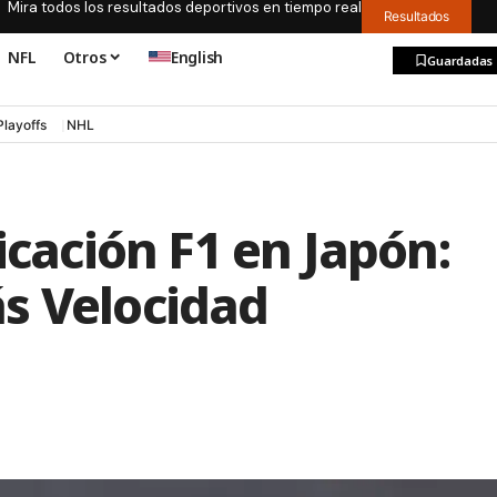
Mira todos los resultados deportivos en tiempo real
Resultados
NFL
Otros
English
Guardadas
Playoffs
NHL
icación F1 en Japón:
s Velocidad