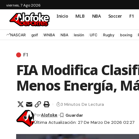
viernes, 7 Ago 2026
Inicio
MLB
NBA
Soccer
F1
NASCAR
golf
WNBA
NBA
lesión
UFC
Rugby
boxing
F1
FIA Modifica Clasif
Menos Energía, Má
3 Minutos De Lectura
Por
Alofoke
Última Actualización: 27 De Marzo De 2026 02:27