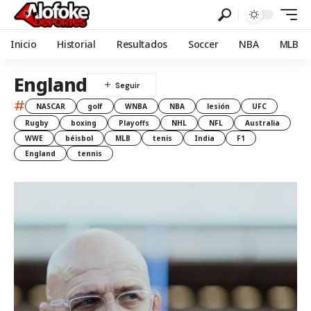
Inicio
Historial
Resultados
Soccer
NBA
MLB
England
#
NASCAR
golf
WNBA
NBA
lesión
UFC
Rugby
boxing
Playoffs
NHL
NFL
Australia
WWE
béisbol
MLB
tenis
India
F1
England
tennis