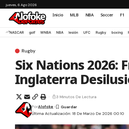
jueves, 6 Ago 2026
Inicio
MLB
NBA
Soccer
F1
NASCAR
golf
WNBA
NBA
lesión
UFC
Rugby
boxing
Rugby
Six Nations 2026: 
Inglaterra Desilusi
3 Minutos De Lectura
Por
Alofoke
Última Actualización: 18 De Marzo De 2026 00:10