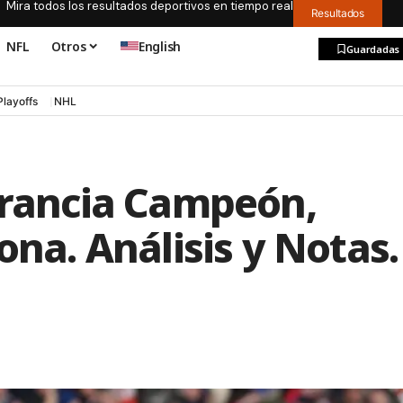
Mira todos los resultados deportivos en tiempo real
Resultados
NFL
Otros
English
Guardadas
Playoffs
NHL
Francia Campeón,
ona. Análisis y Notas.