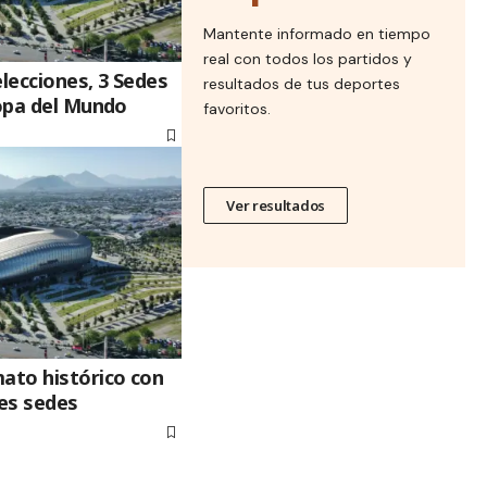
Mantente informado en tiempo
real con todos los partidos y
elecciones, 3 Sedes
resultados de tus deportes
Copa del Mundo
favoritos.
Ver resultados
mato histórico con
res sedes