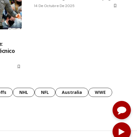
14 De Octubre De 2025
e:
écnico
ffs
NHL
NFL
Australia
WWE