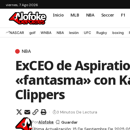
viernes, 7 Ago 2026
Inicio
MLB
NBA
Soccer
F1
NASCAR
golf
WNBA
NBA
lesión
UFC
Rugby
boxing
NBA
ExCEO de Aspirati
«fantasma» con K
Clippers
3 Minutos De Lectura
Por
Alofoke
Última Actualización: 15 De Septiembre De 2025 0