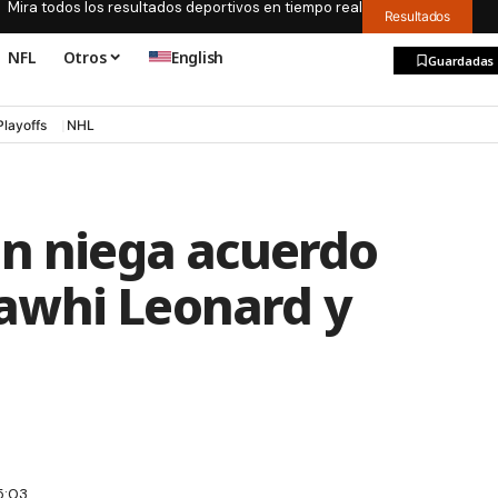
Mira todos los resultados deportivos en tiempo real
Resultados
NFL
Otros
English
Guardadas
Playoffs
NHL
on niega acuerdo
awhi Leonard y
5:03