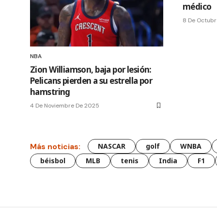
médico
8 De Octubr
NBA
Zion Williamson, baja por lesión:
Pelicans pierden a su estrella por
hamstring
4 De Noviembre De 2025
Más noticias:
NASCAR
golf
WNBA
béisbol
MLB
tenis
India
F1