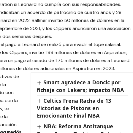
iration si Leonard no cumplía con sus responsabilidades.
 indicaban un acuerdo de patrocinio de cuatro años y 28
nard en 2022. Ballmer invirtió 50 millones de dólares en la
eptiembre de 2021, y los Clippers anunciaron una asociación
on dos semanas después.
l pago a Leonard se realizó para evadir el tope salarial.
los Clippers, invirtió 1.99 millones de dólares en Aspiration,
ara un pago atrasado de 1.75 millones de dólares a Leonard.
millones de dólares adicionales en Aspiration en 2023.
utivos de
Smart agradece a Doncic por
 la
fichaje con Lakers; impacto NBA
rdo con
Celtics Frena Racha de 13
a con la
Victorias de Pistons en
w, ex
Emocionante Final NBA
e la
aración.
NBA: Reforma Antitanque
eocupación