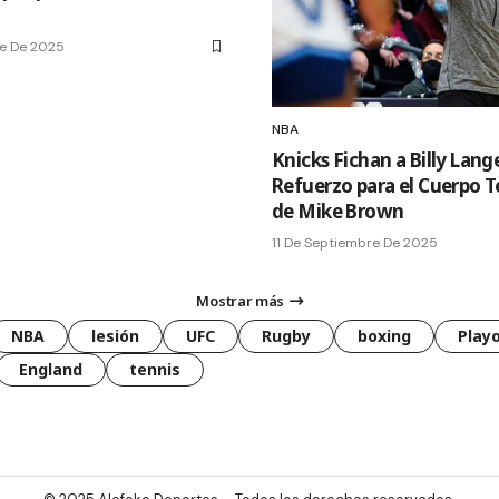
e De 2025
NBA
Knicks Fichan a Billy Lang
Refuerzo para el Cuerpo T
de Mike Brown
11 De Septiembre De 2025
Mostrar más
NBA
lesión
UFC
Rugby
boxing
Playo
England
tennis