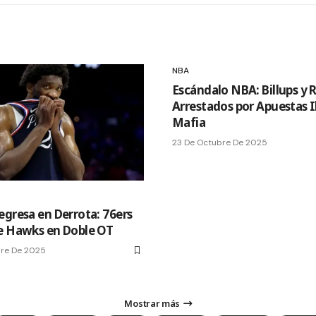
NBA
Escándalo NBA: Billups y 
Arrestados por Apuestas I
Mafia
23 De Octubre De 2025
egresa en Derrota: 76ers
e Hawks en Doble OT
bre De 2025
Mostrar más