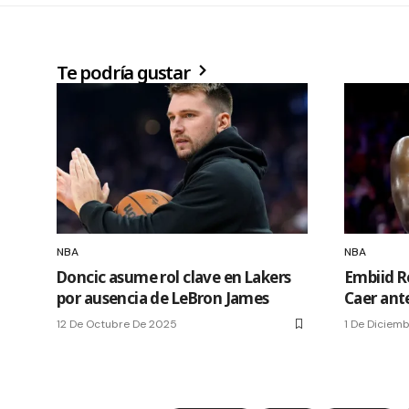
Te podría gustar
NBA
NBA
Doncic asume rol clave en Lakers
Embiid R
por ausencia de LeBron James
Caer ant
12 De Octubre De 2025
1 De Diciem