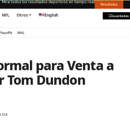
Mira todos los resultados deportivos en tiempo real
Resultados
NFL
Otros
English
Guardadas
Playoffs
NHL
ormal para Venta a
or Tom Dundon
5:04