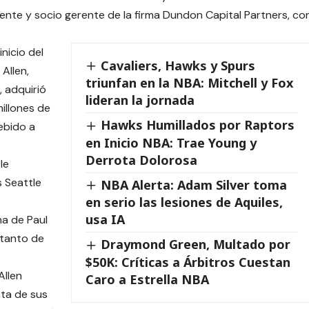
dente y socio gerente de la firma Dundon Capital Partners, co
nicio del
Cavaliers, Hawks y Spurs
 Allen,
triunfan en la NBA: Mitchell y Fox
, adquirió
lideran la jornada
millones de
Hawks Humillados por Raptors
debido a
en Inicio NBA: Trae Young y
Derrota Dolorosa
le
s Seattle
NBA Alerta: Adam Silver toma
en serio las lesiones de Aquiles,
usa IA
na de Paul
 tanto de
Draymond Green, Multado por
$50K: Críticas a Árbitros Cuestan
Allen
Caro a Estrella NBA
nta de sus