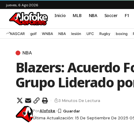
jueves, 6 Ago 2026
Inicio
MLB
NBA
Soccer
F1
NASCAR
golf
WNBA
NBA
lesión
UFC
Rugby
boxing
NBA
Blazers: Acuerdo F
Grupo Liderado p
3 Minutos De Lectura
Por
Alofoke
Última Actualización: 15 De Septiembre De 2025 0