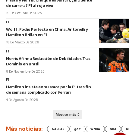
de carrera? F1 al rojo vivo
19 De Octubre De 2025
F1
Wolff: Podio Perfecto en China, Antonelli y
Hamilton Brillan en F1
18 De Marzo De 2026
F1
Norris Afirma Reducción de Debilidades Tras
Dominio en Brasil
8 De Noviembre De 2025
F1
Hamilton insiste en su amor por la F1 tras fin
de semana complicado con Ferrari
4 De Agosto De 2025
Mostrar más
Más noticias:
NASCAR
golf
WNBA
NBA
lesió