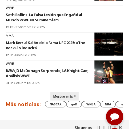
5 De Agosto De 2025
WWE
Seth Rollins: La Falsa Lesión que Engañó al
Mundo WWE en SummerSlam
19 De Septiembre De 2025
MMA
Mark Kerr al Salón de la Fama UFC 2025: «The
Rock» lo inducirá
12 De Junio De 2025
WWE
RAW: JD McDonagh Sorprende, LA Knight Cae;
Análisis WWE
31 De Octubre De 2025
Mostrar más
Más noticias:
NASCAR
golf
WNBA
NBA
lesió
Síguenos