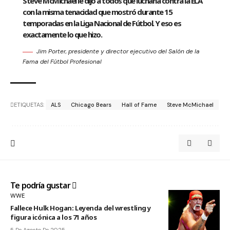
Steve McMichael le dijo a todos que lucharía contra la ELA
con la misma tenacidad que mostró durante 15
temporadas en la Liga Nacional de Fútbol. Y eso es
exactamente lo que hizo.
Jim Porter, presidente y director ejecutivo del Salón de la
Fama del Fútbol Profesional
ETIQUETAS:
ALS
Chicago Bears
Hall of Fame
Steve McMichael
Te podría gustar
WWE
Fallece Hulk Hogan: Leyenda del wrestling y
figura icónica a los 71 años