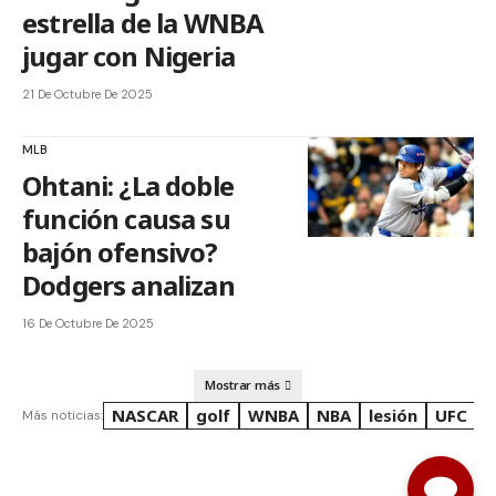
estrella de la WNBA
jugar con Nigeria
21 De Octubre De 2025
MLB
Ohtani: ¿La doble
función causa su
bajón ofensivo?
Dodgers analizan
16 De Octubre De 2025
Mostrar más
NASCAR
golf
WNBA
NBA
lesión
UFC
R
Más noticias: