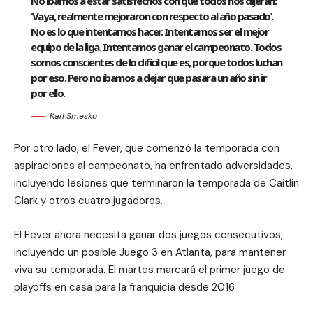
No íbamos a estar satisfechos con que todos nos dijeran:
‘Vaya, realmente mejoraron con respecto al año pasado’.
No es lo que intentamos hacer. Intentamos ser el mejor
equipo de la liga. Intentamos ganar el campeonato. Todos
somos conscientes de lo difícil que es, porque todos luchan
por eso. Pero no íbamos a dejar que pasara un año sin ir
por ello.
Karl Smesko
Por otro lado, el Fever, que comenzó la temporada con
aspiraciones al campeonato, ha enfrentado adversidades,
incluyendo lesiones que terminaron la temporada de Caitlin
Clark y otros cuatro jugadores.
El Fever ahora necesita ganar dos juegos consecutivos,
incluyendo un posible Juego 3 en Atlanta, para mantener
viva su temporada. El martes marcará el primer juego de
playoffs en casa para la franquicia desde 2016.