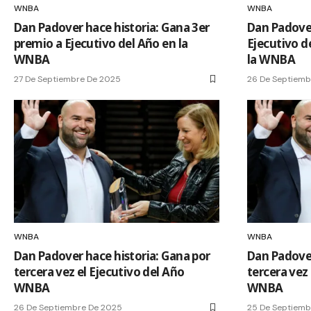
WNBA
WNBA
Dan Padover hace historia: Gana 3er
Dan Padove
premio a Ejecutivo del Año en la
Ejecutivo d
WNBA
la WNBA
27 De Septiembre De 2025
26 De Septiemb
WNBA
WNBA
Dan Padover hace historia: Gana por
Dan Padover
tercera vez el Ejecutivo del Año
tercera vez 
WNBA
WNBA
26 De Septiembre De 2025
25 De Septiemb