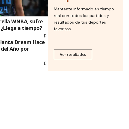
Mantente informado en tiempo
real con todos los partidos y
rella WNBA, sufre
resultados de tus deportes
 ¿Llega a tiempo?
favoritos.
tlanta Dream Hace
o del Año por
Ver resultados