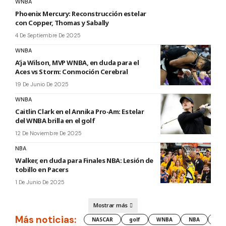
WNBA
Phoenix Mercury: Reconstrucción estelar
con Copper, Thomas y Sabally
4 De Septiembre De 2025
WNBA
A’ja Wilson, MVP WNBA, en duda para el
Aces vs Storm: Conmoción Cerebral
19 De Junio De 2025
WNBA
Caitlin Clark en el Annika Pro-Am: Estelar
del WNBA brilla en el golf
12 De Noviembre De 2025
NBA
Walker, en duda para Finales NBA: Lesión de
tobillo en Pacers
1 De Junio De 2025
Mostrar más
Más noticias:
NASCAR
golf
WNBA
NBA
les