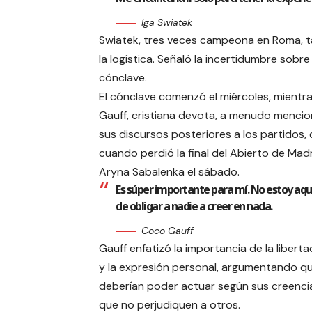
Iga Swiatek
Swiatek, tres veces campeona en Roma, t
la logística. Señaló la incertidumbre sobr
cónclave.
El cónclave comenzó el miércoles, mientras
Gauff, cristiana devota, a menudo mencio
sus discursos posteriores a los partidos
cuando perdió la final del Abierto de Mad
Aryna Sabalenka el sábado.
Es súper importante para mí. No estoy aqu
de obligar a nadie a creer en nada.
Coco Gauff
Gauff enfatizó la importancia de la liberta
y la expresión personal, argumentando q
deberían poder actuar según sus creenci
que no perjudiquen a otros.