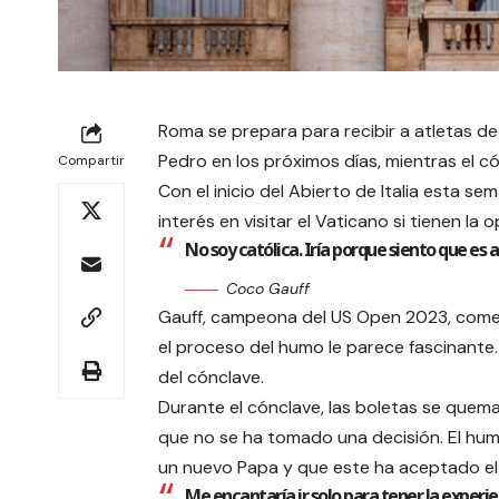
Roma se prepara para recibir a atletas de
Pedro en los próximos días, mientras el có
Compartir
Con el inicio del Abierto de Italia esta s
interés en visitar el Vaticano si tienen la 
No soy católica. Iría porque siento que es a
Coco Gauff
Gauff, campeona del US Open 2023, comen
el proceso del humo le parece fascinante
del cónclave.
Durante el cónclave, las boletas se queman
que no se ha tomado una decisión. El hum
un nuevo Papa y que este ha aceptado el
Me encantaría ir solo para tener la experi