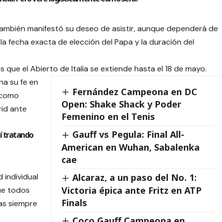
ambién manifestó su deseo de asistir, aunque dependerá de
e la fecha exacta de elección del Papa y la duración del
 que el Abierto de Italia se extiende hasta el 18 de mayo.
na su fe en
Fernández Campeona en DC
, como
Open: Shake Shack y Poder
rid ante
Femenino en el Tenis
Gauff vs Pegula: Final All-
í tratando
American en Wuhan, Sabalenka
cae
d individual
Alcaraz, a un paso del No. 1:
Victoria épica ante Fritz en ATP
ue todos
Finals
as siempre
Coco Gauff Campeona en