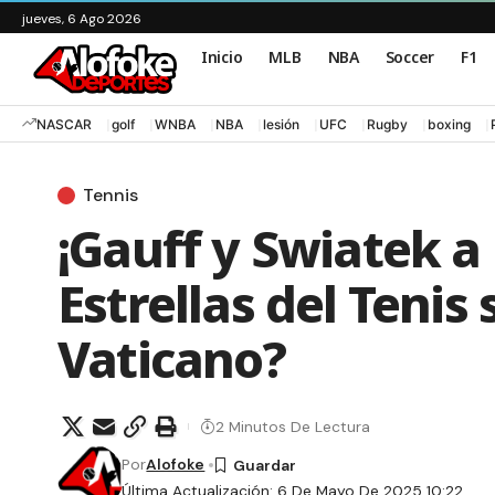
jueves, 6 Ago 2026
Inicio
MLB
NBA
Soccer
F1
NASCAR
golf
WNBA
NBA
lesión
UFC
Rugby
boxing
Tennis
¡Gauff y Swiatek a 
Estrellas del Tenis
Vaticano?
2 Minutos De Lectura
Por
Alofoke
Última Actualización: 6 De Mayo De 2025 10:22