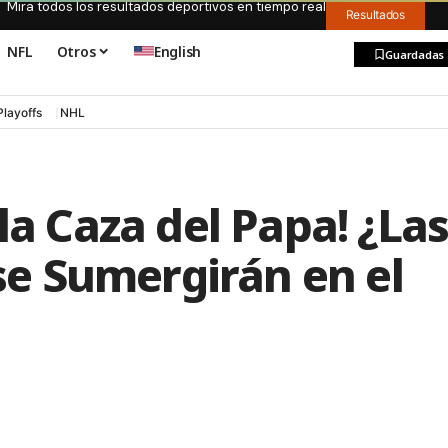
Mira todos los resultados deportivos en tiempo real
Resultados
NFL
Otros
English
Guardadas
Playoffs
NHL
la Caza del Papa! ¿La
 se Sumergirán en el