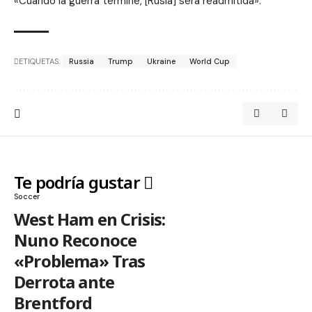
«Cuando la guerra termine, [Rusia] será readmitida».
ETIQUETAS:
Russia
Trump
Ukraine
World Cup
Te podría gustar
Soccer
West Ham en Crisis:
Nuno Reconoce
«Problema» Tras
Derrota ante
Brentford