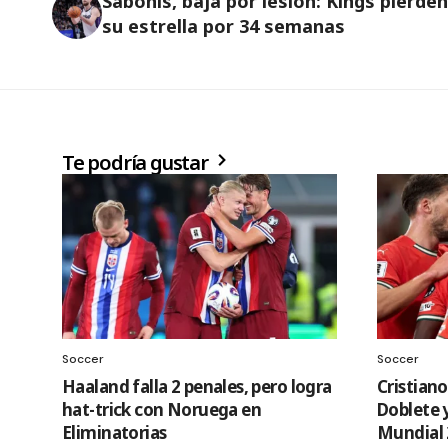
Sabonis, baja por lesión: Kings pierden
su estrella por 34 semanas
Te podría gustar
Soccer
Soccer
Haaland falla 2 penales, pero logra
Cristian
hat-trick con Noruega en
Doblete 
Eliminatorias
Mundial