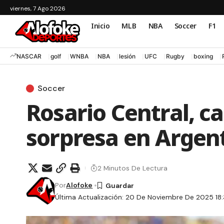
viernes, 7 Ago 2026
Inicio
MLB
NBA
Soccer
F1
NASCAR
golf
WNBA
NBA
lesión
UFC
Rugby
boxing
Soccer
Rosario Central, c
sorpresa en Argent
2 Minutos De Lectura
Por
Alofoke
Última Actualización: 20 De Noviembre De 2025 18