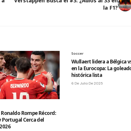
 a
Verstappen Busca el #3: ¿Adiós al 33 en
la F1?
Soccer
Wullaert lidera a Bélgica 
en la Eurocopa: La golead
histórica lista
6 De Julio De 2025
o Ronaldo Rompe Récord:
y Portugal Cerca del
 2026