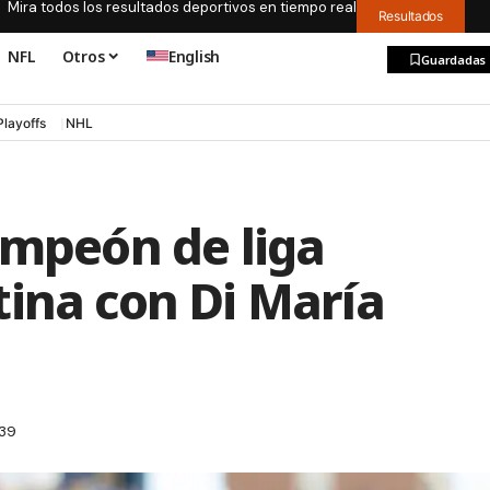
Mira todos los resultados deportivos en tiempo real
Resultados
NFL
Otros
English
Guardadas
Playoffs
NHL
ampeón de liga
ina con Di María
:39