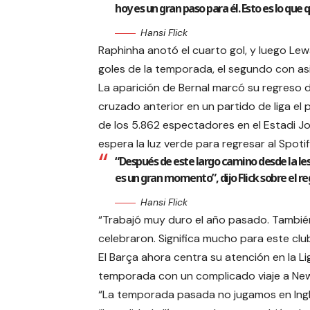
hoy es un gran paso para él. Esto es lo que 
Hansi Flick
Raphinha anotó el cuarto gol, y luego Lew
goles de la temporada, el segundo con as
La aparición de Bernal marcó su regreso d
cruzado anterior en un partido de liga el 
de los 5.862 espectadores en el Estadi J
espera la luz verde para regresar al Spot
“Después de este largo camino desde la les
es un gran momento”, dijo Flick sobre el re
Hansi Flick
“Trabajó muy duro el año pasado. También 
celebraron. Significa mucho para este club.
El Barça ahora centra su atención en la L
temporada con un complicado viaje a Newca
“La temporada pasada no jugamos en Inglat