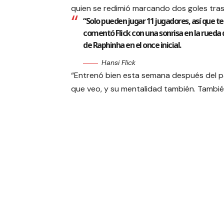
quien se redimió marcando dos goles tras 
“Solo pueden jugar 11 jugadores, así que t
comentó Flick con una sonrisa en la rueda d
de Raphinha en el once inicial.
Hansi Flick
“Entrenó bien esta semana después del pa
que veo, y su mentalidad también. También