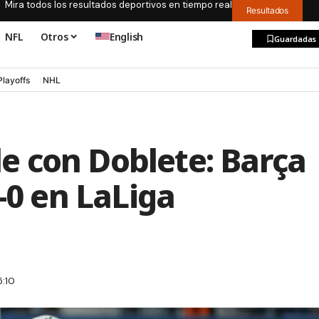
Mira todos los resultados deportivos en tiempo real
Resultados
NFL
Otros
English
Guardadas
Playoffs
NHL
 con Doblete: Barça
-0 en LaLiga
5:10