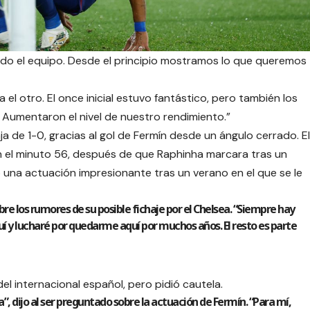
do el equipo. Desde el principio mostramos lo que queremos
el otro. El once inicial estuvo fantástico, pero también los
. Aumentaron el nivel de nuestro rendimiento.”
a de 1-0, gracias al gol de Fermín desde un ángulo cerrado. El
 el minuto 56, después de que Raphinha marcara tras un
una actuación impresionante tras un verano en el que se le
re los rumores de su posible fichaje por el Chelsea. “Siempre hay
 y lucharé por quedarme aquí por muchos años. El resto es parte
del internacional español, pero pidió cautela.
 dijo al ser preguntado sobre la actuación de Fermín. “Para mí,