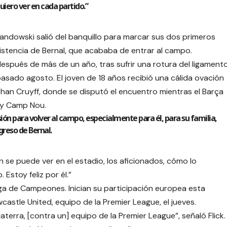
quiero ver en cada partido.”
andowski salió del banquillo para marcar sus dos primeros
istencia de Bernal, que acababa de entrar al campo.
espués de más de un año, tras sufrir una rotura del ligament
pasado agosto. El joven de 18 años recibió una cálida ovación
ohan Cruyff, donde se disputó el encuentro mientras el Barça
ify Camp Nou.
ión para volver al campo, especialmente para él, para su familia,
greso de Bernal.
se puede ver en el estadio, los aficionados, cómo lo
 Estoy feliz por él.”
iga de Campeones. Inician su participación europea esta
stle United, equipo de la Premier League, el jueves.
erra, [contra un] equipo de la Premier League”, señaló Flick.