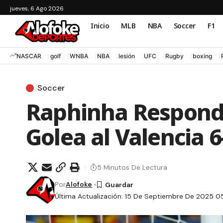
jueves, 6 Ago 2026
Inicio
MLB
NBA
Soccer
F1
NASCAR
golf
WNBA
NBA
lesión
UFC
Rugby
boxing
Soccer
Raphinha Responde
Golea al Valencia 6
5 Minutos De Lectura
Por
Alofoke
Última Actualización: 15 De Septiembre De 2025 0