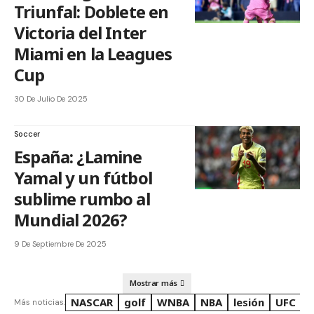
Triunfal: Doblete en
Victoria del Inter
Miami en la Leagues
Cup
30 De Julio De 2025
Soccer
España: ¿Lamine
Yamal y un fútbol
sublime rumbo al
Mundial 2026?
9 De Septiembre De 2025
Mostrar más
NASCAR
golf
WNBA
NBA
lesión
UFC
R
Más noticias: