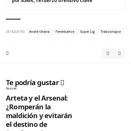
por 85M€, refuerzo ofensivo clave
ETIQUETAS:
André Onana
Fenerbahce
Super Lig
Trabzonspor
Te podría gustar
Soccer
Arteta y el Arsenal:
¿Romperán la
maldición y evitarán
el destino de