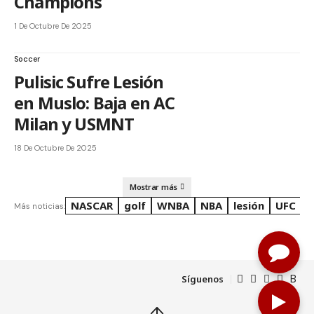
Champions
1 De Octubre De 2025
Soccer
Pulisic Sufre Lesión
en Muslo: Baja en AC
Milan y USMNT
18 De Octubre De 2025
Mostrar más
NASCAR
golf
WNBA
NBA
lesión
UFC
R
Más noticias:
Síguenos
↑