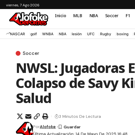
viernes, 7 Ago 2026
Inicio
MLB
NBA
Soccer
F1
NASCAR
golf
WNBA
NBA
lesión
UFC
Rugby
boxing
Soccer
NWSL: Jugadoras E
Colapso de Savy Kin
Salud
3 Minutos De Lectura
Por
Alofoke
Última Actualización: 14 De Mayo De 2025 16:48