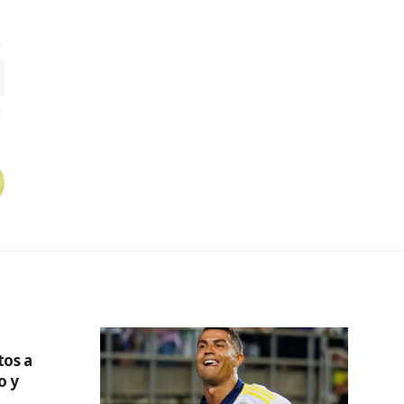
tos a
o y