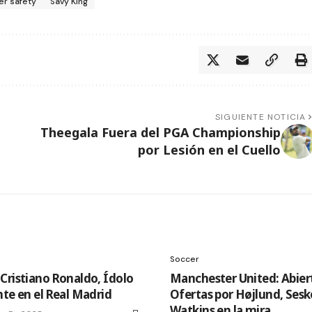
er safety
Savy King
SIGUIENTE NOTICIA
Theegala Fuera del PGA Championship
por Lesión en el Cuello
Soccer
Cristiano Ronaldo, Ídolo
Manchester United: Abier
nte en el Real Madrid
Ofertas por Højlund, Sesk
Watkins en la mira