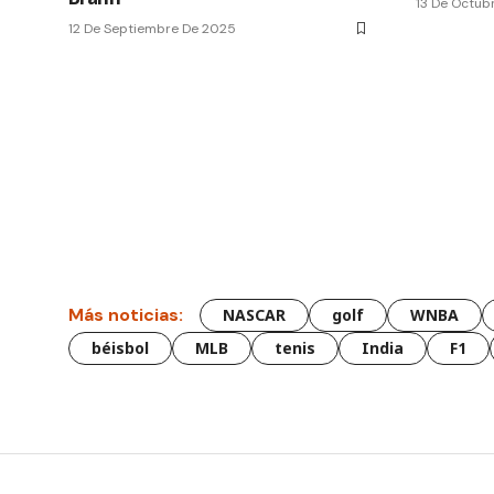
13 De Octub
12 De Septiembre De 2025
Más noticias:
NASCAR
golf
WNBA
béisbol
MLB
tenis
India
F1