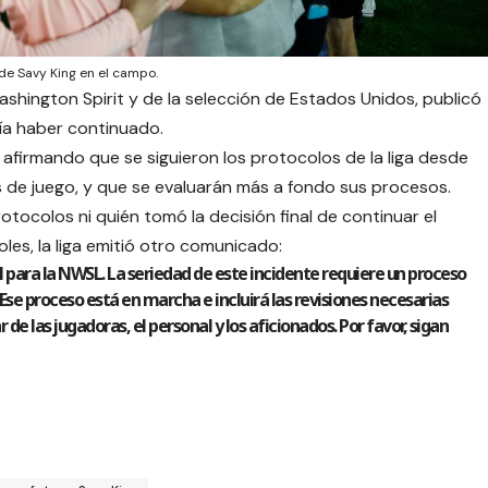
de Savy King en el campo.
ashington Spirit y de la selección de Estados Unidos, publicó
ría haber continuado.
firmando que se siguieron los protocolos de la liga desde
 de juego, y que se evaluarán más a fondo sus procesos.
tocolos ni quién tomó la decisión final de continuar el
oles, la liga emitió otro comunicado:
l para la NWSL. La seriedad de este incidente requiere un proceso
se proceso está en marcha e incluirá las revisiones necesarias
 de las jugadoras, el personal y los aficionados. Por favor, sigan