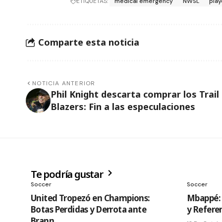
ETIQUETAS:
medical emergency
NWSL
play
Comparte esta noticia
NOTICIA ANTERIOR
Phil Knight descarta comprar los Trail
Blazers: Fin a las especulaciones
Te podría gustar
Soccer
Soccer
United Tropezó en Champions:
Mbappé: 
Botas Perdidas y Derrota ante
y Refere
Brann