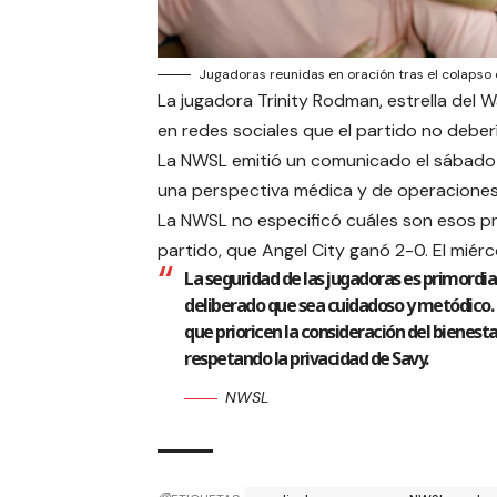
Jugadoras reunidas en oración tras el colapso 
La jugadora Trinity Rodman, estrella del W
en redes sociales que el partido no debe
La NWSL emitió un comunicado el sábado a
una perspectiva médica y de operaciones
La NWSL no especificó cuáles son esos pro
partido, que Angel City ganó 2-0. El miérc
La seguridad de las jugadoras es primordia
deliberado que sea cuidadoso y metódico. E
que prioricen la consideración del bienestar
respetando la privacidad de Savy.
NWSL