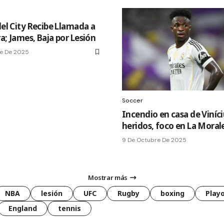
del City Recibe Llamada a
a; James, Baja por Lesión
e De 2025
Soccer
Incendio en casa de Viníciu
heridos, foco en La Moral
9 De Octubre De 2025
Mostrar más
NBA
lesión
UFC
Rugby
boxing
Playo
England
tennis