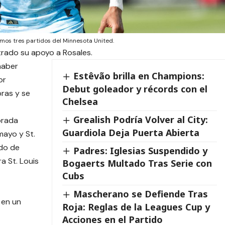
mos tres partidos del Minnesota United.
trado su apoyo a Rosales.
 haber
Estêvão brilla en Champions:
or
Debut goleador y récords con el
bras y se
Chelsea
Grealish Podría Volver al City:
orada
Guardiola Deja Puerta Abierta
mayo y St.
ido de
Padres: Iglesias Suspendido y
a St. Louis
Bogaerts Multado Tras Serie con
Cubs
Mascherano se Defiende Tras
 en un
Roja: Reglas de la Leagues Cup y
Acciones en el Partido