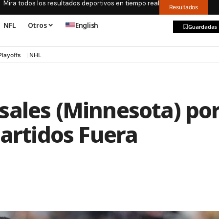
Mira todos los resultados deportivos en tiempo real
Resultados
NFL
Otros
English
Guardadas
Playoffs
NHL
sales (Minnesota) po
Partidos Fuera