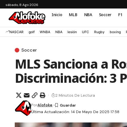
sábado, 8 Ago 2026
Inicio
MLB
NBA
Soccer
F1
NASCAR
golf
WNBA
NBA
lesión
UFC
Rugby
boxing
Soccer
MLS Sanciona a Ro
Discriminación: 3 
2 Minutos De Lectura
Por
Alofoke
Última Actualización: 14 De Mayo De 2025 17:58