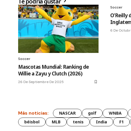
Te podría gustar
Soccer
O’Reilly 
Inglaterr
6 De Octubr
Soccer
Mascotas Mundial: Ranking de
Willie a Zayu y Clutch (2026)
26 De Septiembre De 2025
Más noticias:
NASCAR
golf
WNBA
béisbol
MLB
tenis
India
F1