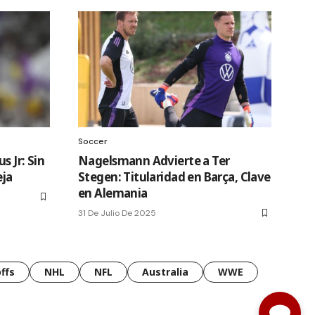
Soccer
s Jr: Sin
Nagelsmann Advierte a Ter
eja
Stegen: Titularidad en Barça, Clave
en Alemania
31 De Julio De 2025
ffs
NHL
NFL
Australia
WWE