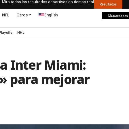
Mira todos los resultados deportivos en tiempo real
Resultados
NFL
Otros
English
Guardadas
Playoffs
NHL
a Inter Miami:
r» para mejorar