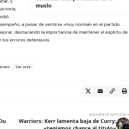
atar, y
muslo
ictoria,
idió.
esempeño, a pesar de sentirse «muy normal» en el partido.
jorar, destacando la importancia de mantener el espíritu de
 los errores defensivos.
erano
San Jose
SIGUIENTE NOTICIA
 Du
Warriors: Kerr lamenta baja de Curry;
«teníamos chance al título»