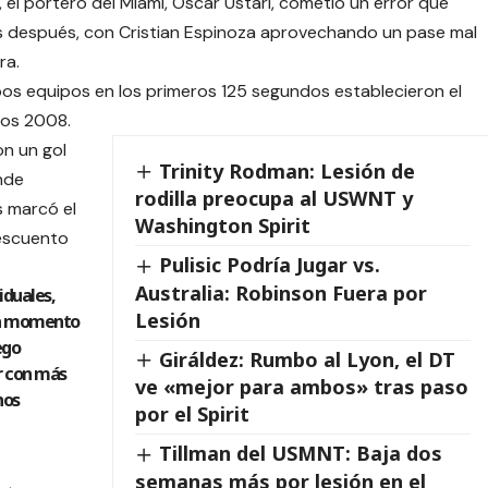
 el portero del Miami, Oscar Ustari, cometió un error que
s después, con Cristian Espinoza aprovechando un pase mal
ra.
os equipos en los primeros 125 segundos establecieron el
nos 2008.
on un gol
Trinity Rodman: Lesión de
nde
rodilla preocupa al USWNT y
s marcó el
Washington Spirit
descuento
Pulisic Podría Jugar vs.
Australia: Robinson Fuera por
iduales,
Lesión
da momento
ego
Giráldez: Rumbo al Lyon, el DT
r con más
ve «mejor para ambos» tras paso
nos
por el Spirit
Tillman del USMNT: Baja dos
semanas más por lesión en el