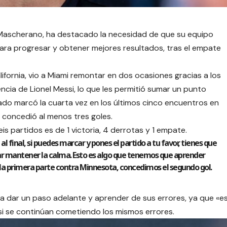
er Mascherano, ha destacado la necesidad de que su equipo
ara progresar y obtener mejores resultados, tras el empate
lifornia, vio a Miami remontar en dos ocasiones gracias a los
cia de Lionel Messi, lo que les permitió sumar un punto
ado marcó la cuarta vez en los últimos cinco encuentros en
 concedió al menos tres goles.
seis partidos es de 1 victoria, 4 derrotas y 1 empate.
 al final, si puedes marcar y pones el partido a tu favor, tienes que
ar mantener la calma. Esto es algo que tenemos que aprender
de la primera parte contra Minnesota, concedimos el segundo gol.
 dar un paso adelante y aprender de sus errores, ya que «e
si se continúan cometiendo los mismos errores.