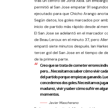
tras un centro de Jordi Alba. Sin embargo,
permitió al San Jose empatar 91 segundo
ejecutado para que Chicho Arango anota
Según datos, los goles marcados por amb
inicio de partido más rápido desde al me
El San Jose se adelantó en el marcador c
de Beau Leroux en el minuto 37, pero Alle
empató siete minutos después. Ian Harke
tercer gol del San Jose en el tiempo de 
de la primera parte.
Creo que se trata de cometer errores indiv
pero… Necesitamos saber cómo vivir ca
del partido porque empiezas ganando. Lu
concedemos dos goles. Necesitamos juga
madurez, vivir y saber cómo sufrir en algu
momentos.
Javier Mascherano