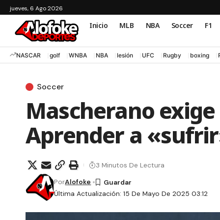
jueves, 6 Ago 2026
Inicio
MLB
NBA
Soccer
F1
NASCAR
golf
WNBA
NBA
lesión
UFC
Rugby
boxing
Soccer
Mascherano exige 
Aprender a «sufri
3 Minutos De Lectura
Por
Alofoke
Última Actualización: 15 De Mayo De 2025 03:12