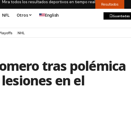
Mira todos los resultados deportivos en tiempo real
Resultados
NFL
Otros
English
Guardadas
Playoffs
NHL
Romero tras polémica
 lesiones en el