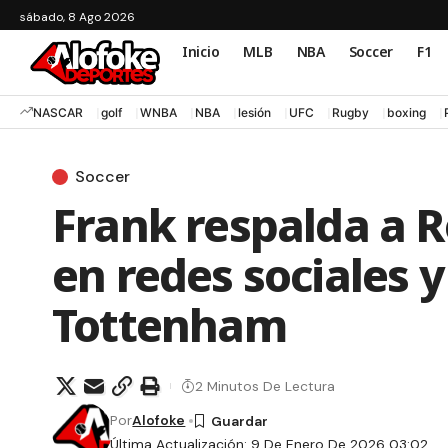
sábado, 8 Ago 2026
Inicio
MLB
NBA
Soccer
F1
NASCAR
golf
WNBA
NBA
lesión
UFC
Rugby
boxing
Soccer
Frank respalda a 
en redes sociales y
Tottenham
2 Minutos De Lectura
Por
Alofoke
Última Actualización: 9 De Enero De 2026 03:02