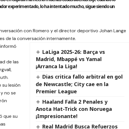
ador experimentado, lo ha intentado mucho, sigue siendo un
versación con Romero y el director deportivo Johan Lange
les de la conversación internamente.
 informó
LaLiga 2025-26: Barça vs
Madrid, Mbappé vs Yamal
ad de las
¡Arranca la Liga!
gvall,
Dias critica fallo arbitral en gol
uth.
de Newcastle; City cae en la
 su lesión
Premier League
 y no se
arón
Haaland Falla 2 Penales y
Anota Hat-Trick con Noruega
¡Impresionante!
có que su
nas
Real Madrid Busca Refuerzos