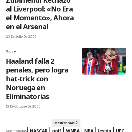
al Liverpool: «No Era
el Momento», Ahora
en el Arsenal
23 De Julio De 2025
Soccer
Haaland falla 2
penales, pero logra
hat-trick con
Noruega en
Eliminatorias
12 De Octubre De 2025
Mostrar más
NASCAR
golf
WNBA
NBA
lesión
UFC
R
Más noticias: