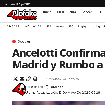
sábado, 8 Ago 2026
Inicio
MLB
NBA
Soccer
F1
NASCAR
golf
WNBA
NBA
lesión
UFC
Rugby
boxing
Soccer
Ancelotti Confirma
Madrid y Rumbo a 
4 Minutos De Lectura
Por
Alofoke
Última Actualización: 13 De Mayo De 2025 08:26