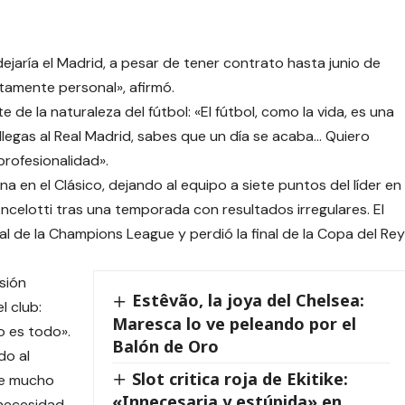
ejaría el Madrid, a pesar de tener contrato hasta junio de
tamente personal», afirmó.
 de la naturaleza del fútbol: «El fútbol, como la vida, es una
legas al Real Madrid, sabes que un día se acaba… Quiero
profesionalidad».
na en el Clásico, dejando al equipo a siete puntos del líder en
Ancelotti tras una temporada con resultados irregulares. El
al de la Champions League y perdió la final de la Copa del Rey
isión
Estêvão, la joya del Chelsea:
l club:
Maresca lo ve peleando por el
o es todo».
Balón de Oro
do al
Slot critica roja de Ekitike:
te mucho
«Innecesaria y estúpida» en
 necesidad