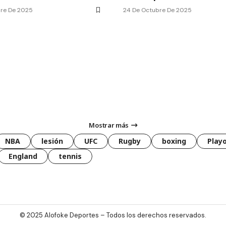
bre De 2025
24 De Octubre De 2025
Mostrar más
NBA
lesión
UFC
Rugby
boxing
Playo
England
tennis
© 2025
Alofoke Deportes
– Todos los derechos reservados.