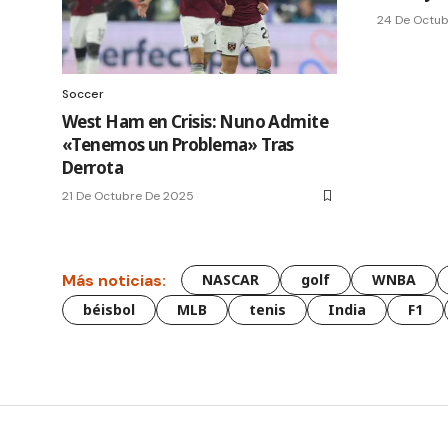
24 De Octu
Soccer
West Ham en Crisis: Nuno Admite
«Tenemos un Problema» Tras
Derrota
21 De Octubre De 2025
Más noticias:
NASCAR
golf
WNBA
béisbol
MLB
tenis
India
F1