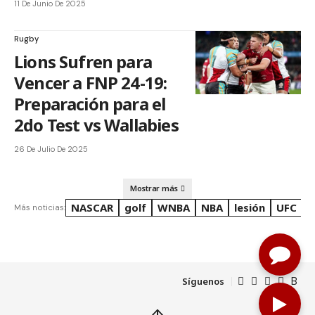
11 De Junio De 2025
Rugby
Lions Sufren para
Vencer a FNP 24-19:
Preparación para el
2do Test vs Wallabies
26 De Julio De 2025
Mostrar más
NASCAR
golf
WNBA
NBA
lesión
UFC
R
Más noticias:
Síguenos