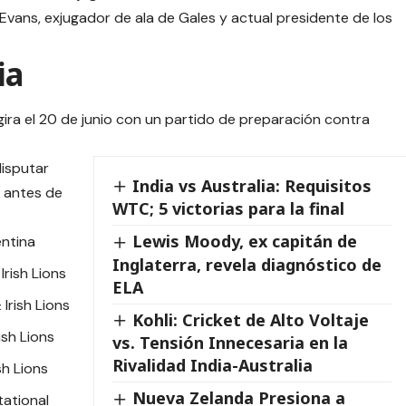
Evans, exjugador de ala de Gales y actual presidente de los
ia
gira el 20 de junio con un partido de preparación contra
disputar
India vs Australia: Requisitos
s antes de
WTC; 5 victorias para la final
Lewis Moody, ex capitán de
entina
Inglaterra, revela diagnóstico de
Irish Lions
ELA
 Irish Lions
Kohli: Cricket de Alto Voltaje
ish Lions
vs. Tensión Innecesaria en la
Rivalidad India-Australia
sh Lions
Nueva Zelanda Presiona a
tational