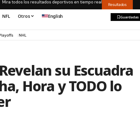
Mira todos los resultados deportivos en tiempo real
Resultados
NFL
Otros
English
Guardadas
Playoffs
NHL
 Revelan su Escuadra
cha, Hora y TODO lo
er