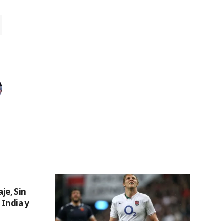
aje, Sin
 India y