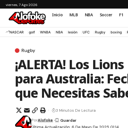
viernes, 7 Ago 2026
Inicio
MLB
NBA
Soccer
F1
NASCAR
golf
WNBA
NBA
lesión
UFC
Rugby
boxing
Rugby
¡ALERTA! Los Lions
para Australia: Fe
que Necesitas Sab
3 Minutos De Lectura
Por
Alofoke
Última Actualización: 6 De Mayo De 2025 01:14