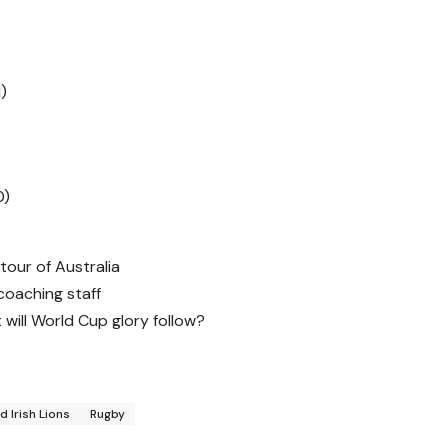
)
0)
5 tour of Australia
coaching staff
will World Cup glory follow?
d Irish Lions
Rugby