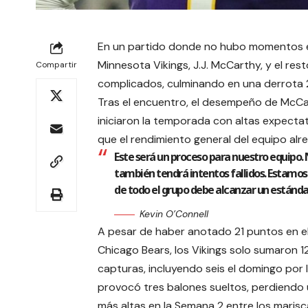
En un partido donde no hubo momentos est
Minnesota Vikings, J.J. McCarthy, y el re
Compartir
complicados, culminando en una derrota 2
Tras el encuentro, el desempeño de McCart
iniciaron la temporada con altas expecta
que el rendimiento general del equipo al
Este será un proceso para nuestro equipo.
también tendrá intentos fallidos. Estamos 
de todo el grupo debe alcanzar un estánda
Kevin O’Connell
A pesar de haber anotado 21 puntos en el 
Chicago Bears, los Vikings solo sumaron 1
capturas, incluyendo seis el domingo por 
provocó tres balones sueltos, perdiendo 
más altas en la Semana 2 entre los marisc