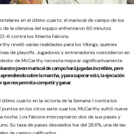
elares en el último cuarto, el mariscal de campo de los
sto de la ofensiva del equipo enfrentaron 60 minutos
2-6 contra los Atlanta Falcons.
hy reveló varias realidades para los Vikings, quienes
tivas de playoffs. Jugadores y entrenadores coincidieron en
rededor de McCarthy necesita mejorar significativamente.
 Nuestro joven mariscal de campo hará jugadas increíbles, pero
aprendiendo sobre la marcha, y para superar esto, la ejecución
r que nos permita competir y ganar.
último cuarto en la victoria de la Semana 1 contra los
2 puntos en los otros siete cuartos. McCarthy sufrió nueve
la noche. Los Falcons interceptaron dos de sus pases y
uno. Su tasa de pases desviados fue del 28.6%, una de las
ales de campo calificados.