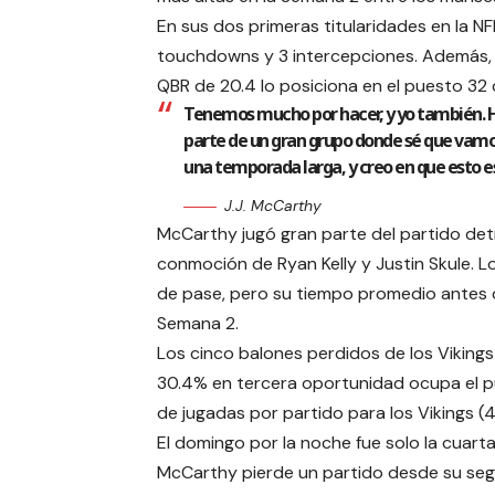
En sus dos primeras titularidades en la 
touchdowns y 3 intercepciones. Además, 
QBR de 20.4 lo posiciona en el puesto 32 d
Tenemos mucho por hacer, y yo también. H
parte de un gran grupo donde sé que vamos
una temporada larga, y creo en que esto es
J.J. McCarthy
McCarthy jugó gran parte del partido detr
conmoción de Ryan Kelly y Justin Skule. 
de pase, pero su tiempo promedio antes de
Semana 2.
Los cinco balones perdidos de los Vikings
30.4% en tercera oportunidad ocupa el pu
de jugadas por partido para los Vikings (
El domingo por la noche fue solo la cuart
McCarthy pierde un partido desde su se