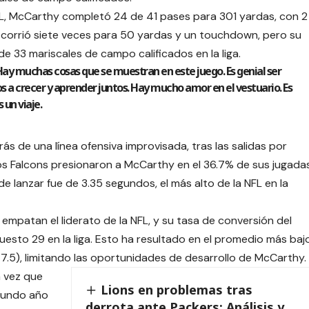
NFL, McCarthy completó 24 de 41 pases para 301 yardas, con 2
corrió siete veces para 50 yardas y un touchdown, pero su
e 33 mariscales de campo calificados en la liga.
ay muchas cosas que se muestran en este juego. Es genial ser
 a crecer y aprender juntos. Hay mucho amor en el vestuario. Es
 un viaje.
ás de una línea ofensiva improvisada, tras las salidas por
Los Falcons presionaron a McCarthy en el 36.7% de sus jugada
 lanzar fue de 3.35 segundos, el más alto de la NFL en la
 empatan el liderato de la NFL, y su tasa de conversión del
esto 29 en la liga. Esto ha resultado en el promedio más baj
47.5), limitando las oportunidades de desarrollo de McCarthy.
a vez que
Lions en problemas tras
gundo año
derrota ante Packers: Análisis y