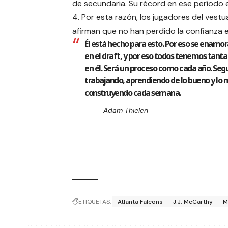
de secundaria. Su récord en ese período 
4. Por esta razón, los jugadores del vestu
afirman que no han perdido la confianza e
Él está hecho para esto. Por eso se enamor
en el draft, y por eso todos tenemos tant
en él. Será un proceso como cada año. Se
trabajando, aprendiendo de lo bueno y lo m
construyendo cada semana.
Adam Thielen
ETIQUETAS:
Atlanta Falcons
J.J. McCarthy
M