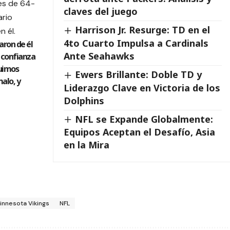
es de 64-
claves del juego
ario
Harrison Jr. Resurge: TD en el
n él.
4to Cuarto Impulsa a Cardinals
aron de él
Ante Seahawks
a confianza
guimos
Ewers Brillante: Doble TD y
alo, y
Liderazgo Clave en Victoria de los
Dolphins
NFL se Expande Globalmente:
Equipos Aceptan el Desafío, Asia
en la Mira
innesota Vikings
NFL