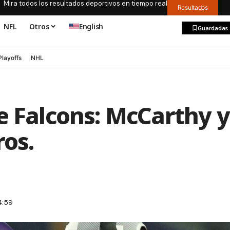
Mira todos los resultados deportivos en tiempo real
Resultados
NFL
Otros
English
Guardadas
Playoffs
NHL
e Falcons: McCarthy y
ros.
4:59