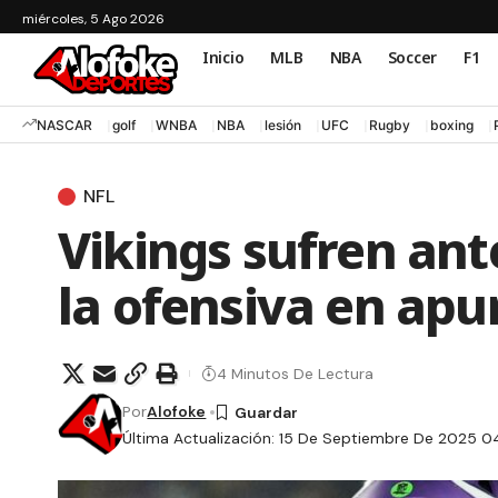
miércoles, 5 Ago 2026
Inicio
MLB
NBA
Soccer
F1
NASCAR
golf
WNBA
NBA
lesión
UFC
Rugby
boxing
NFL
Vikings sufren ant
la ofensiva en apu
4 Minutos De Lectura
Por
Alofoke
Última Actualización: 15 De Septiembre De 2025 0