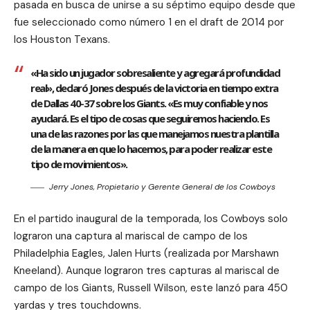
pasada en busca de unirse a su séptimo equipo desde que
fue seleccionado como número 1 en el draft de 2014 por
los Houston Texans.
«Ha sido un jugador sobresaliente y agregará profundidad
real», declaró Jones después de la victoria en tiempo extra
de Dallas 40-37 sobre los Giants. «Es muy confiable y nos
ayudará. Es el tipo de cosas que seguiremos haciendo. Es
una de las razones por las que manejamos nuestra plantilla
de la manera en que lo hacemos, para poder realizar este
tipo de movimientos».
Jerry Jones, Propietario y Gerente General de los Cowboys
En el partido inaugural de la temporada, los Cowboys solo
lograron una captura al mariscal de campo de los
Philadelphia Eagles, Jalen Hurts (realizada por Marshawn
Kneeland). Aunque lograron tres capturas al mariscal de
campo de los Giants, Russell Wilson, este lanzó para 450
yardas y tres touchdowns.