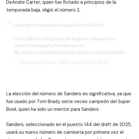
DeAndre Carter, quien fue fichado a principios de la
temporada baja, eligió el número 2.
rookie jersey numbers dropped before GTA 6 ‼️
rooks will be rocking these throughout camp and are
subject to change before the season
📰»
https://t.co/48qDVEsG25
pic.twitter.com/SdxF318eNz
— Cleveland Browns (@Browns)
May 6, 2025
La elección del número de Sanders es significativa, ya que
fue usado por Tom Brady, siete veces campeón del Super
Bowl, quien ha sido un mentor para Sanders.
Sanders, seleccionado en el puesto 144 del draft de 2025,
usará su nuevo número de camiseta por primera vez el