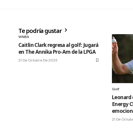
Te podría gustar
WNBA
Caitlin Clark regresa al golf: Jugará
en The Annika Pro-Am de la LPGA
21 De Octubre De 2025
Golf
Leonard 
Energy Cl
emocion
21 De Octub