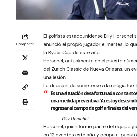
El golfista estadounidense Billy Horschel
anunció el propio jugador el martes, lo q
Compartir
la Ryder Cup de este año.
Horschel, actualmente en el puesto número
del Zurich Classic de Nueva Orleans, un 
una lesión.
La decisión de someterse a la cirugía fu
Es una situación desafortunada con tantos
una medida preventiva. Ya estoy deseando c
regresar al campo de golf a finales del vera
Billy Horschel
Horschel, quien formó parte del equipo g
en 12 eventos este año y ocupa el puesto 