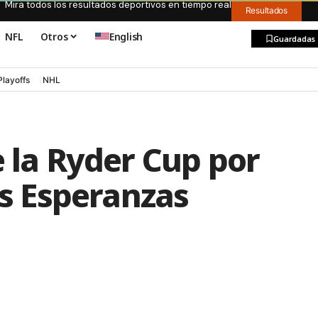
Mira todos los resultados deportivos en tiempo real
Resultados
NFL
Otros
English
Guardadas
Playoffs
NHL
e la Ryder Cup por
as Esperanzas