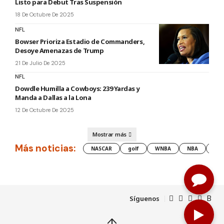
Listo para Debut Tras Suspensión
18 De Octubre De 2025
NFL
Bowser Prioriza Estadio de Commanders,
Desoye Amenazas de Trump
21 De Julio De 2025
NFL
Dowdle Humilla a Cowboys: 239 Yardas y
Manda a Dallas a la Lona
12 De Octubre De 2025
Mostrar más
Más noticias:
NASCAR
golf
WNBA
NBA
les
Síguenos
↑