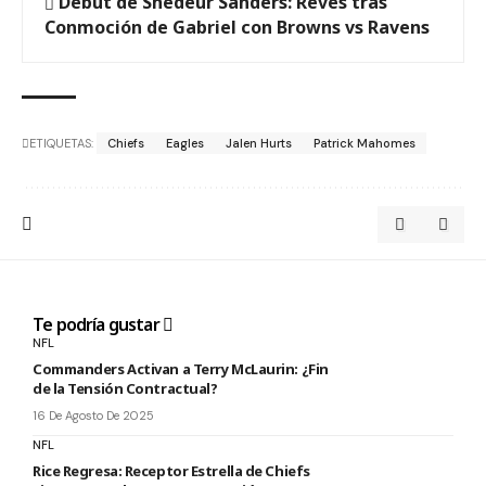
Debut de Shedeur Sanders: Revés tras
Conmoción de Gabriel con Browns vs Ravens
ETIQUETAS:
Chiefs
Eagles
Jalen Hurts
Patrick Mahomes
Te podría gustar
NFL
Commanders Activan a Terry McLaurin: ¿Fin
de la Tensión Contractual?
16 De Agosto De 2025
NFL
Rice Regresa: Receptor Estrella de Chiefs