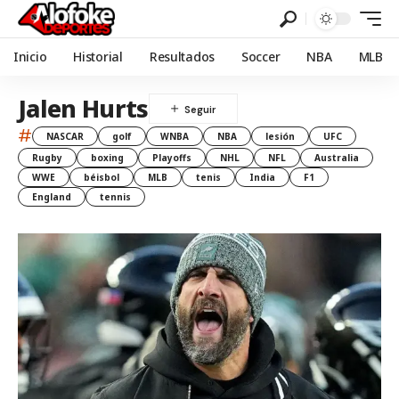
Inicio
Historial
Resultados
Soccer
NBA
MLB
Jalen Hurts
#
NASCAR
golf
WNBA
NBA
lesión
UFC
Rugby
boxing
Playoffs
NHL
NFL
Australia
WWE
béisbol
MLB
tenis
India
F1
England
tennis