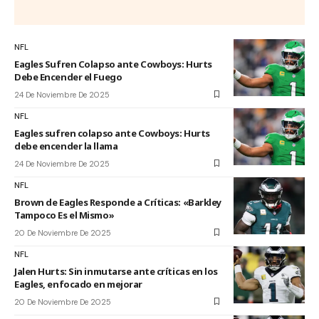
NFL
Eagles Sufren Colapso ante Cowboys: Hurts
Debe Encender el Fuego
24 De Noviembre De 2025
NFL
Eagles sufren colapso ante Cowboys: Hurts
debe encender la llama
24 De Noviembre De 2025
NFL
Brown de Eagles Responde a Críticas: «Barkley
Tampoco Es el Mismo»
20 De Noviembre De 2025
NFL
Jalen Hurts: Sin inmutarse ante críticas en los
Eagles, enfocado en mejorar
20 De Noviembre De 2025