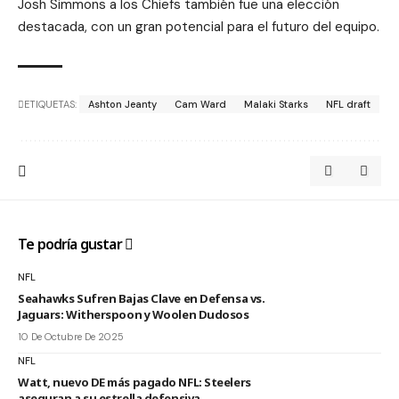
Josh Simmons a los Chiefs también fue una elección
destacada, con un gran potencial para el futuro del equipo.
ETIQUETAS:
Ashton Jeanty
Cam Ward
Malaki Starks
NFL draft
Te podría gustar
NFL
Seahawks Sufren Bajas Clave en Defensa vs.
Jaguars: Witherspoon y Woolen Dudosos
10 De Octubre De 2025
NFL
Watt, nuevo DE más pagado NFL: Steelers
aseguran a su estrella defensiva