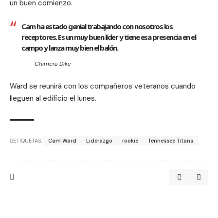
un buen comienzo.
Cam ha estado genial trabajando con nosotros los
receptores. Es un muy buen líder y tiene esa presencia en el
campo y lanza muy bien el balón.
Chimera Dike
Ward se reunirá con los compañeros veteranos cuando
lleguen al edificio el lunes.
ETIQUETAS:
Cam Ward
Liderazgo
rookie
Tennessee Titans