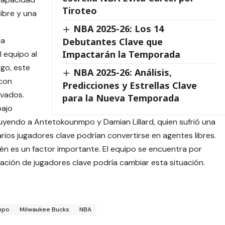
Tiroteo
libre y una
NBA 2025-26: Los 14
ha
Debutantes Clave que
Impactarán la Temporada
l equipo al
go, este
NBA 2025-26: Análisis,
 con
Predicciones y Estrellas Clave
evados.
para la Nueva Temporada
bajo
uyendo a Antetokounmpo y Damian Lillard, quien sufrió una
arios jugadores clave podrían convertirse en agentes libres.
ién es un factor importante. El equipo se encuentra por
vación de jugadores clave podría cambiar esta situación.
mpo
Milwaukee Bucks
NBA