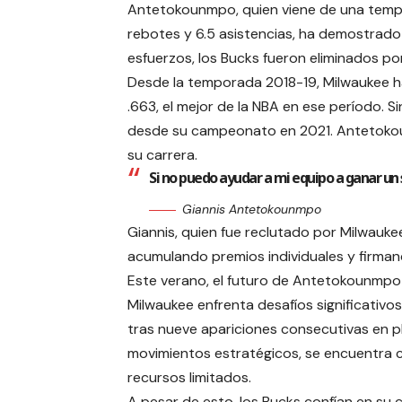
Antetokounmpo, quien viene de una temp
rebotes y 6.5 asistencias, ha demostrado 
esfuerzos, los Bucks fueron eliminados por
Desde la temporada 2018-19, Milwaukee h
.663, el mejor de la NBA en ese período. S
desde su campeonato en 2021. Antetokou
su carrera.
Si no puedo ayudar a mi equipo a ganar u
Giannis Antetokounmpo
Giannis, quien fue reclutado por Milwaukee
acumulando premios individuales y firman
Este verano, el futuro de Antetokounmpo
Milwaukee enfrenta desafíos significativos.
tras nueve apariciones consecutivas en p
movimientos estratégicos, se encuentra 
recursos limitados.
A pesar de esto, los Bucks confían en su