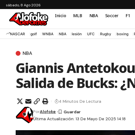
sábado, 8 Ago 2026
Inicio
MLB
NBA
Soccer
F1
NASCAR
golf
WNBA
NBA
lesión
UFC
Rugby
boxing
NBA
Giannis Antetoko
Salida de Bucks: 
4 Minutos De Lectura
Por
Alofoke
Última Actualización: 13 De Mayo De 2025 14:18