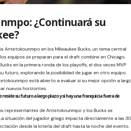
unmpo: ¿Continuará su
kee?
nis Antetokounmpo en los Milwaukee Bucks, un tema central
 los equipos se preparan para el draft combine en Chicago.
 Bucks en la primera ronda de los playoffs, el dos veces MVP
 futuro, explorando la posibilidad de jugar en otro equipo.
tetokounmpo está abierto a evaluar si su mejor opción a larg
ar nuevos horizontes.
 reside su futuro a largo plazo y si hay una franquicia fuera de
los representantes de Antetokounmpo y los Bucks se
La situación del jugador griego impacta directamente a las 3
ectación desde la lotería del draft hasta la noche del evento.