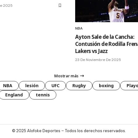
De 2025
NBA
Ayton Sale de la Cancha:
Contusión de Rodilla Frena
Lakers vs Jazz
23 De Noviembre De 2025
Mostrar más
NBA
lesión
UFC
Rugby
boxing
Playo
England
tennis
© 2025
Alofoke Deportes
– Todos los derechos reservados.