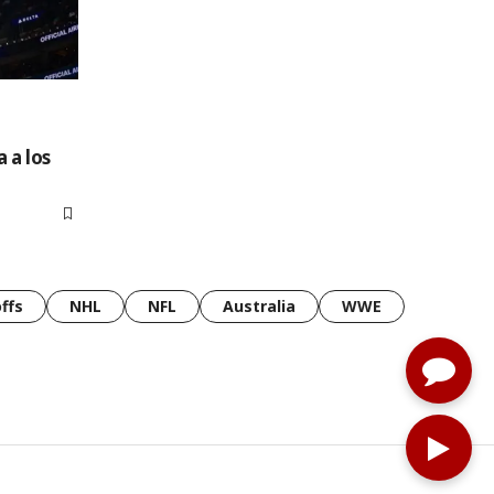
 a los
ffs
NHL
NFL
Australia
WWE