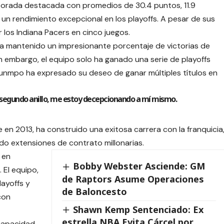
orada destacada con promedios de 30.4 puntos, 11.9
un rendimiento excepcional en los playoffs. A pesar de sus
 los Indiana Pacers en cinco juegos.
a mantenido un impresionante porcentaje de victorias de
in embargo, el equipo solo ha ganado una serie de playoffs
nmpo ha expresado su deseo de ganar múltiples títulos en
n segundo anillo, me estoy decepcionando a mí mismo.
 en 2013, ha construido una exitosa carrera con la franquicia
do extensiones de contrato millonarias.
 en
Bobby Webster Asciende: GM
 El equipo,
de Raptors Asume Operaciones
layoffs y
de Baloncesto
con
Shawn Kemp Sentenciado: Ex
estrella NBA Evita Cárcel por
 capacidad