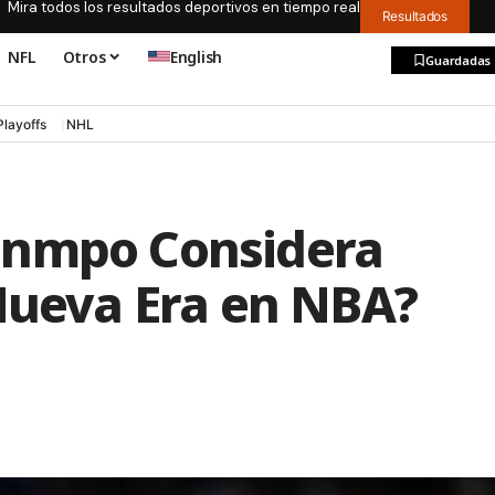
Mira todos los resultados deportivos en tiempo real
Resultados
NFL
Otros
English
Guardadas
Playoffs
NHL
unmpo Considera
¿Nueva Era en NBA?