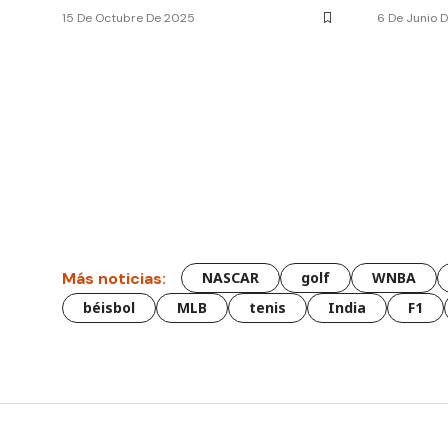
15 De Octubre De 2025
6 De Junio 
Más noticias:
NASCAR
golf
WNBA
béisbol
MLB
tenis
India
F1