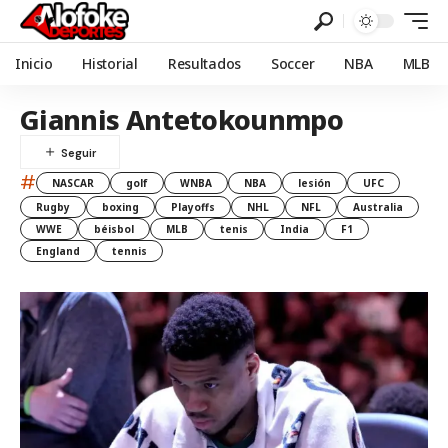
Inicio
Historial
Resultados
Soccer
NBA
MLB
Giannis Antetokounmpo
#
NASCAR
golf
WNBA
NBA
lesión
UFC
Rugby
boxing
Playoffs
NHL
NFL
Australia
WWE
béisbol
MLB
tenis
India
F1
England
tennis