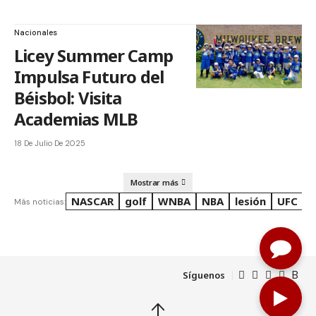
Nacionales
Licey Summer Camp
Impulsa Futuro del
Béisbol: Visita
Academias MLB
18 De Julio De 2025
Mostrar más
NASCAR
golf
WNBA
NBA
lesión
UFC
R
Más noticias:
Síguenos
↑