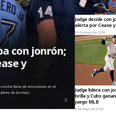
Judge decide con j
alerta por Cease y 
24 De Mayo De 2026
a con jonrón;
ease y
a noche llena de emociones en el
Judge lidera con 
lares de la mejor…
brilla y Cubs gana
juego MLB
6 De Mayo De 2026