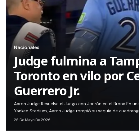
Nacionales
Judge fulmina a Tamp
Toronto en vilo por C
Guerrero Jr.
Aaron Judge Resuelve el Juego con Jonrón en el Bronx En un
Yankee Stadium, Aaron Judge rompió su sequía de cuadrangu
25 De Mayo De 2026