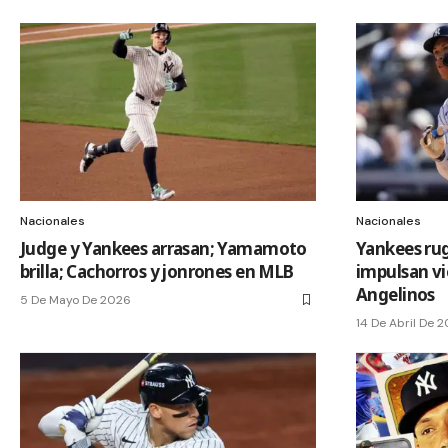
Nacionales
Nacionales
Judge y Yankees arrasan; Yamamoto
Yankees ru
brilla; Cachorros y jonrones en MLB
impulsan vi
Angelinos
5 De Mayo De 2026
14 De Abril De 