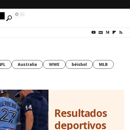
NFL
Australia
WWE
béisbol
MLB
Resultados
deportivos