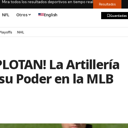
Mira todos los resultados deportivos en tiempo real
Resultados
NFL
Otros
English
Guardadas
Playoffs
NHL
LOTAN! La Artillería
su Poder en la MLB