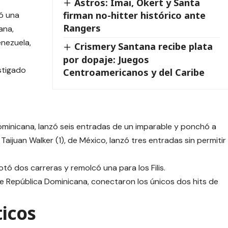
.
Astros: Imai, Okert y Santa
firman no-hitter histórico ante
ó una
Rangers
ana,
enezuela,
Crismery Santana recibe plata
por dopaje: Juegos
stigado
Centroamericanos y del Caribe
ominicana, lanzó seis entradas de un imparable y ponchó a
Taijuan Walker (1), de México, lanzó tres entradas sin permitir
tó dos carreras y remolcó una para los Filis.
de República Dominicana, conectaron los únicos dos hits de
ticos