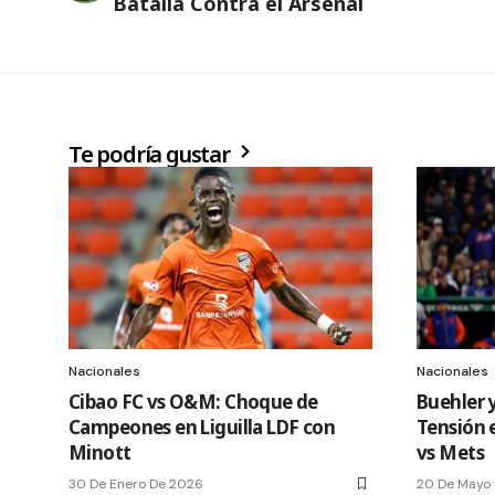
Batalla Contra el Arsenal
Te podría gustar
Nacionales
Nacionales
Cibao FC vs O&M: Choque de
Buehler 
Campeones en Liguilla LDF con
Tensión 
Minott
vs Mets
30 De Enero De 2026
20 De Mayo