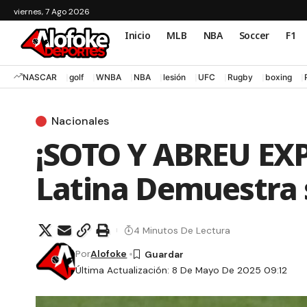
viernes, 7 Ago 2026
Inicio
MLB
NBA
Soccer
F1
NASCAR
golf
WNBA
NBA
lesión
UFC
Rugby
boxing
Nacionales
¡SOTO Y ABREU EXP
Latina Demuestra 
4 Minutos De Lectura
Por
Alofoke
Última Actualización: 8 De Mayo De 2025 09:12