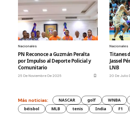
Nacionales
Nacionales
PN Reconoce a Guzmán Peralta
Titanes 
por Impulso al Deporte Policial y
Jassel Pé
Comunitario
LNB
25 De Noviembre De 2025
20 De Julio
Más noticias:
NASCAR
golf
WNBA
béisbol
MLB
tenis
India
F1