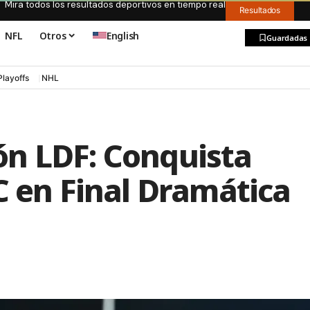
Mira todos los resultados deportivos en tiempo real
Resultados
NFL
Otros
English
Guardadas
Playoffs
NHL
n LDF: Conquista
C en Final Dramática