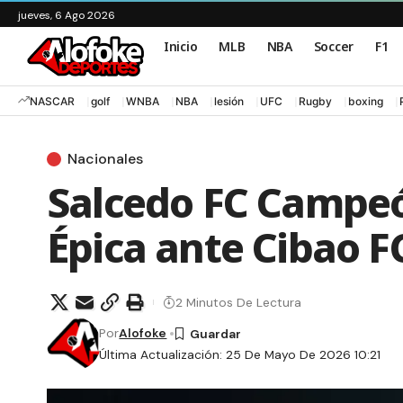
jueves, 6 Ago 2026
Inicio
MLB
NBA
Soccer
F1
NASCAR
golf
WNBA
NBA
lesión
UFC
Rugby
boxing
Nacionales
Salcedo FC Campeó
Épica ante Cibao F
2 Minutos De Lectura
Por
Alofoke
Última Actualización: 25 De Mayo De 2026 10:21