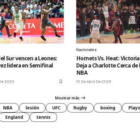
Nacionales
del Sur vencen a Leones:
Hornets Vs. Heat: Victoria
rez lidera en Semifinal
Deja a Charlotte Cerca de 
NBA
 De 2025
15 De Abril De 2026
Mostrar más
NBA
lesión
UFC
Rugby
boxing
Playo
England
tennis