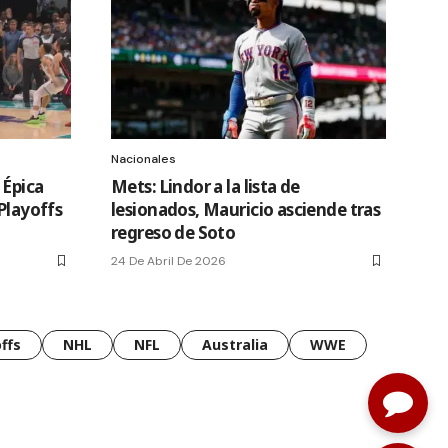
Nacionales
 Épica
Mets: Lindor a la lista de
Playoffs
lesionados, Mauricio asciende tras
regreso de Soto
24 De Abril De 2026
ffs
NHL
NFL
Australia
WWE