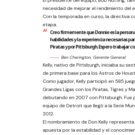
El presidente del equipo, Bob Nutting, ta
necesidad de mejorar el rendimiento del 
Con la temporada en curso, la directiva c
etapa.
Creo firmemente que Donnie es la persona 
habilidades y la experiencia necesarias p
Piratas y por Pittsburgh. Espero trabajar c
Ben Cherington, Gerente General
Kelly, nativo de Pittsburgh, iniciaba su
de primera base para los Astros de Houst
Como jugador, Kelly participó en 585 jue
Grandes Ligas con los Piratas, Tigres y Mar
debutando en 2007 con Pittsburgh. Fue p
equipo de Detroit que llegó a la Serie Mun
2012.
El nombramiento de Don Kelly representa
apuesta por la estabilidad y el conocimie