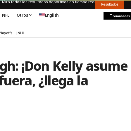
Mira todos los resultados deportivos en tiempo real
Resultados
NFL
Otros
English
Guardadas
Playoffs
NHL
rgh: ¡Don Kelly asume
uera, ¿llega la