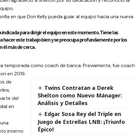
mbién agradeció a Shelton por su dedicación y reconoció la
equipo.
onfía en que Don Kelly pueda guiar al equipo hacia una nueva
indicada para dirigir el equipo en este momento. Tiene las
ara hacer este trabajo bien y se preocupa profundamente por los
on él más de cerca.
 sexta temporada como coach de banca. Previamente, fue coach
on en 2019.
gos de
Twins Contratan a Derek
lins,
Shelton como Nuevo Mánager:
arte del
Análisis y Detalles
dial en
Edgar Sosa Rey del Triple en
Juego de Estrellas LNB: ¡Triunfo
 una
Épico!
nto interno