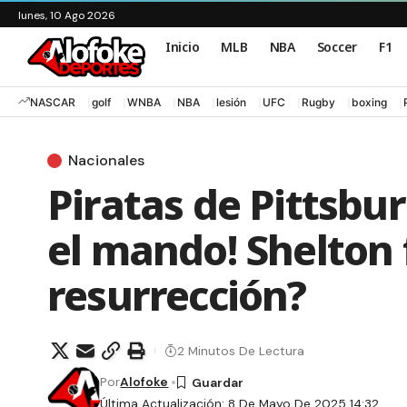
lunes, 10 Ago 2026
Inicio
MLB
NBA
Soccer
F1
NASCAR
golf
WNBA
NBA
lesión
UFC
Rugby
boxing
Nacionales
Piratas de Pittsbu
el mando! Shelton f
resurrección?
2 Minutos De Lectura
Por
Alofoke
Última Actualización: 8 De Mayo De 2025 14:32