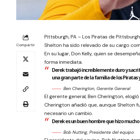
Pittsburgh, PA – Los Piratas de Pittsburg
Shelton ha sido relevado de su cargo co
Compartir
En su lugar, Don Kelly, quien se desempe
forma inmediata.
Derek trabajó increíblemente duro y sacrif
una gran parte de la familia de los Piratas
Ben Cherington, Gerente General
El gerente general, Ben Cherington, elogió
Cherington añadió que, aunque Shelton f
necesario un cambio.
Derek es un buen hombre que hizo mucho po
Bob Nutting, Presidente del equipo