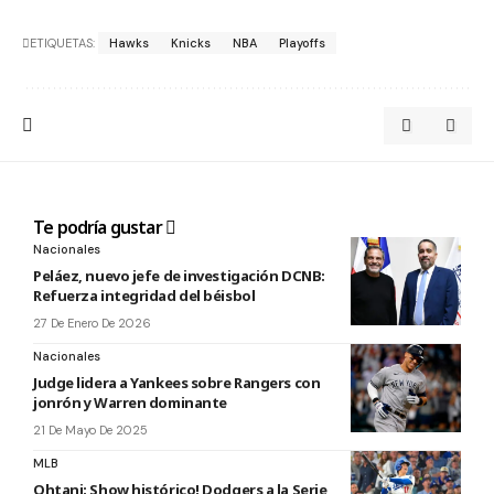
ETIQUETAS:
Hawks
Knicks
NBA
Playoffs
Te podría gustar
Nacionales
Peláez, nuevo jefe de investigación DCNB:
Refuerza integridad del béisbol
27 De Enero De 2026
Nacionales
Judge lidera a Yankees sobre Rangers con
jonrón y Warren dominante
21 De Mayo De 2025
MLB
Ohtani: Show histórico! Dodgers a la Serie