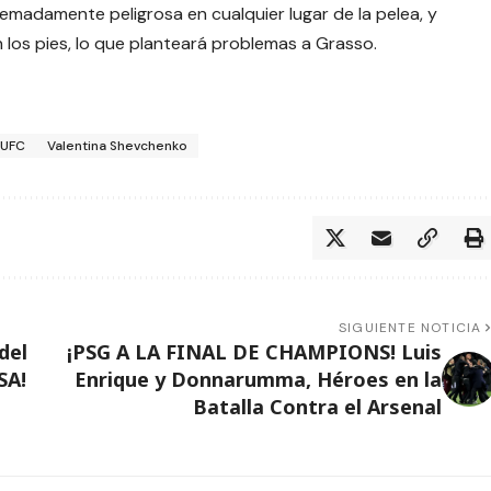
tremadamente peligrosa en cualquier lugar de la pelea, y
 los pies, lo que planteará problemas a Grasso.
UFC
Valentina Shevchenko
SIGUIENTE NOTICIA
del
¡PSG A LA FINAL DE CHAMPIONS! Luis
SA!
Enrique y Donnarumma, Héroes en la
Batalla Contra el Arsenal