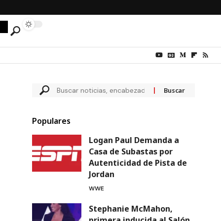
Populares
Logan Paul Demanda a
Casa de Subastas por
Autenticidad de Pista de
Jordan
WWE
Stephanie McMahon,
primera inducida al Salón