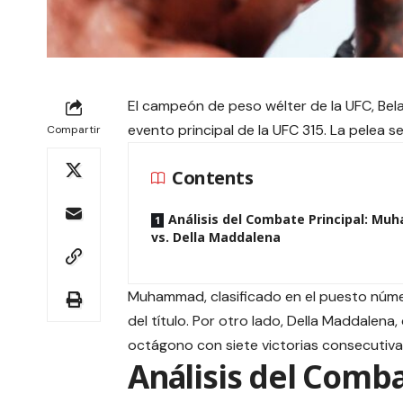
El campeón de peso wélter de la UFC, Bel
evento principal de la UFC 315. La pelea s
Compartir
Contents
Análisis del Combate Principal: M
vs. Della Maddalena
Muhammad, clasificado en el puesto número
del título. Por otro lado, Della Maddalena,
octágono con siete victorias consecutiva
Análisis del Comb