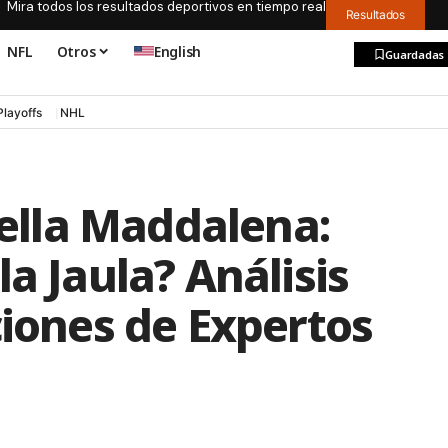
Mira todos los resultados deportivos en tiempo real
Resultados
NFL
Otros
English
Guardadas
Playoffs
NHL
lla Maddalena:
a Jaula? Análisis
ciones de Expertos