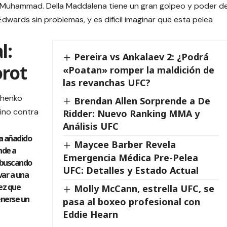
de Muhammad. Della Maddalena tiene un gran golpeo y poder d
rds sin problemas, y es difícil imaginar que esta pelea
l:
Pereira vs Ankalaev 2: ¿Podrá
orot
«Poatan» romper la maldición de
las revanchas UFC?
chenko
Brendan Allen Sorprende a De
ino contra
Ridder: Nuevo Ranking MMA y
Análisis UFC
ha añadido
Maycee Barber Revela
nde a
Emergencia Médica Pre-Pelea
, buscando
UFC: Detalles y Estado Actual
var a una
ez que
Molly McCann, estrella UFC, se
nerse un
pasa al boxeo profesional con
Eddie Hearn