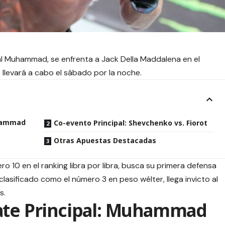
al Muhammad, se enfrenta a Jack Della Maddalena en el
e llevará a cabo el sábado por la noche.
uhammad
Co-evento Principal: Shevchenko vs. Fiorot
Otras Apuestas Destacadas
 10 en el ranking libra por libra, busca su primera defensa
 clasificado como el número 3 en peso wélter, llega invicto al
s.
ate Principal: Muhammad