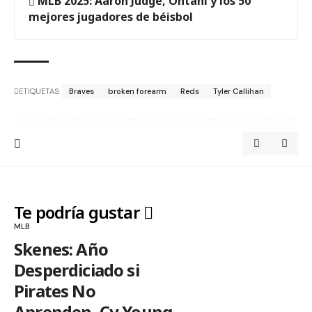
MLB 2025: Aaron Judge, Ohtani y los 50
mejores jugadores de béisbol
ETIQUETAS:
Braves
broken forearm
Reds
Tyler Callihan
Te podría gustar
MLB
Skenes: Año
Desperdiciado si
Pirates No
Aprenden, Cy Young