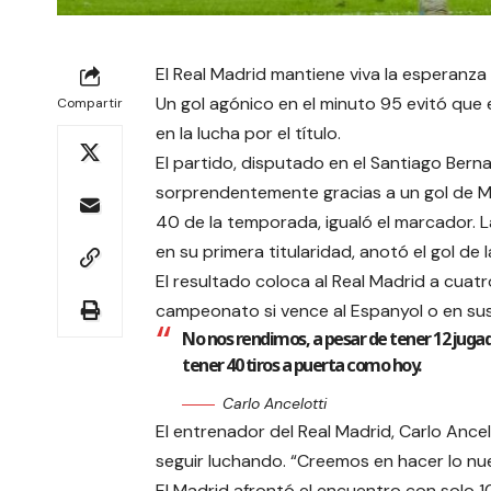
El Real Madrid mantiene viva la esperanza 
Un gol agónico en el minuto 95 evitó qu
Compartir
en la lucha por el título.
El partido, disputado en el Santiago Bern
sorprendentemente gracias a un gol de Ma
40 de la temporada, igualó el marcador. 
en su primera titularidad, anotó el gol de la
El resultado coloca al Real Madrid a cuat
campeonato si vence al Espanyol o en su
No nos rendimos, a pesar de tener 12 jugad
tener 40 tiros a puerta como hoy.
Carlo Ancelotti
El entrenador del Real Madrid, Carlo Ance
seguir luchando. “Creemos en hacer lo nue
El Madrid afrontó el encuentro con solo 1