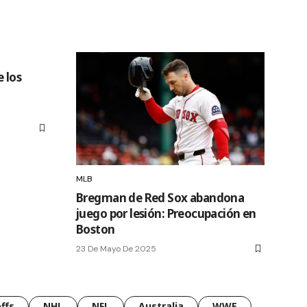
 los
MLB
Bregman de Red Sox abandona
juego por lesión: Preocupación en
Boston
23 De Mayo De 2025
ffs
NHL
NFL
Australia
WWE