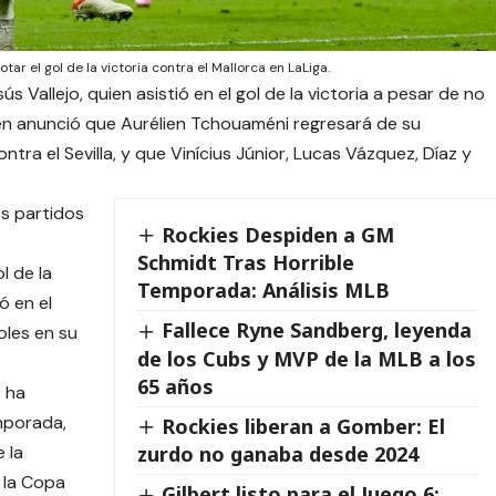
ar el gol de la victoria contra el Mallorca en LaLiga.
s Vallejo, quien asistió en el gol de la victoria a pesar de no
én anunció que Aurélien Tchouaméni regresará de su
tra el Sevilla, y que Vinícius Júnior, Lucas Vázquez, Díaz y
s partidos
Rockies Despiden a GM
Schmidt Tras Horrible
l de la
Temporada: Análisis MLB
ó en el
Fallece Ryne Sandberg, leyenda
oles en su
de los Cubs y MVP de la MLB a los
65 años
o ha
mporada,
Rockies liberan a Gomber: El
 la
zurdo no ganaba desde 2024
 la Copa
Gilbert listo para el Juego 6: