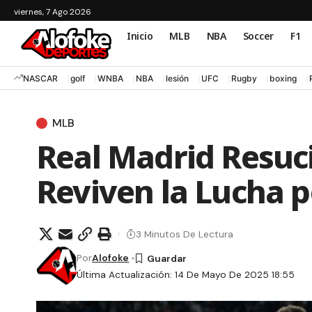
viernes, 7 Ago 2026
Inicio
MLB
NBA
Soccer
F1
NASCAR
golf
WNBA
NBA
lesión
UFC
Rugby
boxing
MLB
Real Madrid Resuc
Reviven la Lucha p
3 Minutos De Lectura
Por
Alofoke
Última Actualización: 14 De Mayo De 2025 18:55