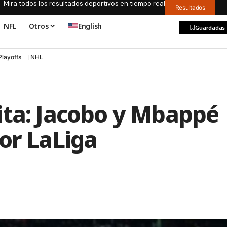
Mira todos los resultados deportivos en tiempo real
Resultados
NFL
Otros
English
Guardadas
Playoffs
NHL
ita: Jacobo y Mbappé
or LaLiga