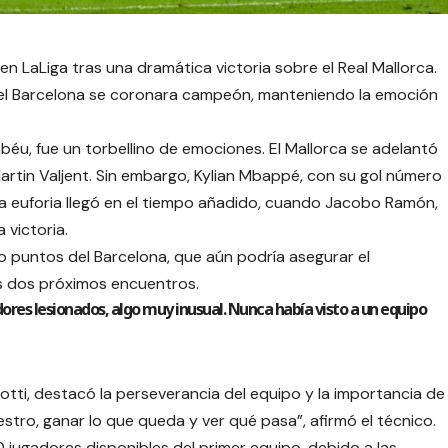
en LaLiga tras una dramática victoria sobre el Real Mallorca.
e el Barcelona se coronara campeón, manteniendo la emoción
abéu, fue un torbellino de emociones. El Mallorca se adelantó
rtin Valjent. Sin embargo, Kylian Mbappé, con su gol número
La euforia llegó en el tiempo añadido, cuando Jacobo Ramón,
 victoria.
ro puntos del Barcelona, que aún podría asegurar el
s dos próximos encuentros.
ores lesionados, algo muy inusual. Nunca había visto a un equipo
lotti, destacó la perseverancia del equipo y la importancia de
stro, ganar lo que queda y ver qué pasa”, afirmó el técnico.
0 jugadores disponibles del primer equipo, debido a las