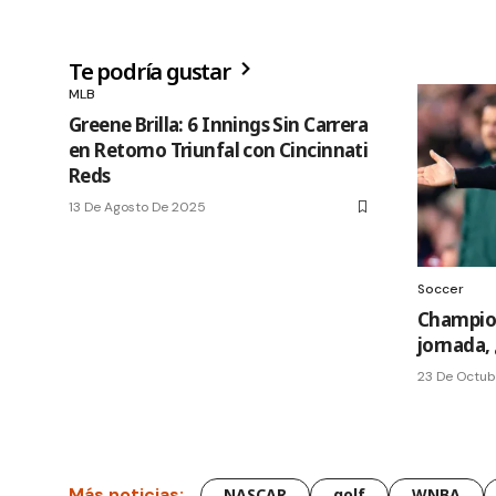
Te podría gustar
MLB
Greene Brilla: 6 Innings Sin Carrera
en Retorno Triunfal con Cincinnati
Reds
13 De Agosto De 2025
Soccer
Champion
jornada, 
23 De Octub
Más noticias:
NASCAR
golf
WNBA