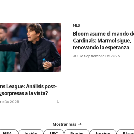
MLB
Bloom asume el mando de
Cardinals: Marmol sigue,
renovando la esperanza
30 De Septiembre De 2025
s League: Análisis post-
¿sorpresas a la vista?
re De 2025
Mostrar más
NBA
lesión
UFC
Rugby
boxing
Playo