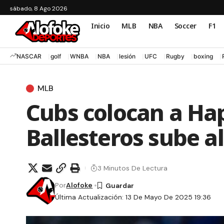
sábado, 8 Ago 2026
Inicio
MLB
NBA
Soccer
F1
NASCAR
golf
WNBA
NBA
lesión
UFC
Rugby
boxing
MLB
Cubs colocan a Hap
Ballesteros sube a
3 Minutos De Lectura
Por
Alofoke
Última Actualización: 13 De Mayo De 2025 19:36