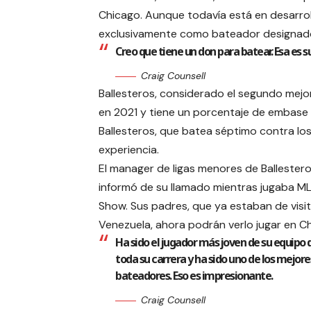
Chicago. Aunque todavía está en desarrol
exclusivamente como bateador designado
Creo que tiene un don para batear. Esa es 
Craig Counsell
Ballesteros, considerado el segundo mejo
en 2021 y tiene un porcentaje de embase 
Ballesteros, que batea séptimo contra lo
experiencia.
El manager de ligas menores de Ballestero
informó de su llamado mientras jugaba M
Show. Sus padres, que ya estaban de visi
Venezuela, ahora podrán verlo jugar en C
Ha sido el jugador más joven de su equipo
toda su carrera y ha sido uno de los mejore
bateadores. Eso es impresionante.
Craig Counsell