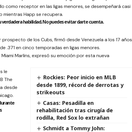
lo como receptor en las ligas menores, se desempeñará casi
 mientras Happ se recupera.
su verdadera habilidad. No puedes evitar darte cuenta.
r prospecto de los Cubs, firmó desde Venezuela a los 17 años
de .371 en cinco temporadas en ligas menores.
s Miami Marlins, expresó su emoción por esta nueva
s le
Rockies: Peor inicio en MLB
LB The
desde 1899, récord de derrotas y
ta desde
strikeouts
hicago.
Casas: Pesadilla en
 durante
s
rehabilitación tras cirugía de
rodilla, Red Sox lo extrañan
Schmidt a Tommy John: