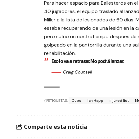
Para hacer espacio para Ballesteros en el
40 jugadores, el equipo trasladó al lanza
Miller a la lista de lesionados de 60 días. M
estaba recuperando de una lesión en la c
pero sufrió un contratiempo después de 
golpeado en la pantorrilla durante una sa
rehabilitación.
Eso lo va a retrasar. No podrá lanzar.
Craig Counsell
ETIQUETAS:
Cubs
Ian Happ
injured list
Mo
Comparte esta noticia