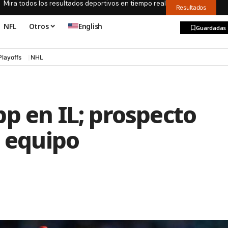
Mira todos los resultados deportivos en tiempo real
Resultados
NFL
Otros
English
Guardadas
Playoffs
NHL
p en IL; prospecto
l equipo