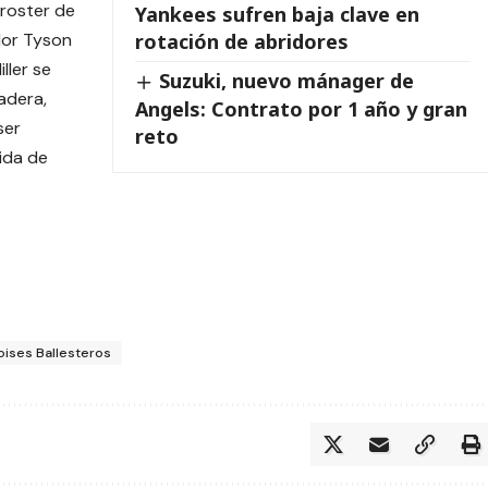
 roster de
Yankees sufren baja clave en
rotación de abridores
dor Tyson
iller se
Suzuki, nuevo mánager de
adera,
Angels: Contrato por 1 año y gran
ser
reto
lida de
ises Ballesteros