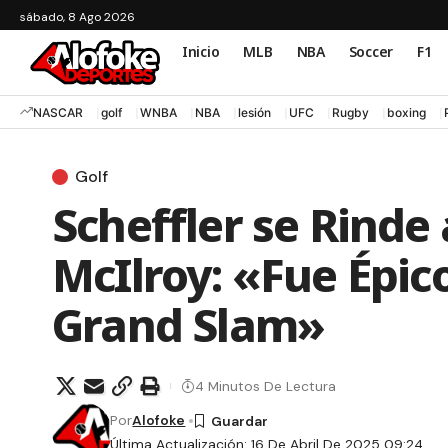
sábado, 8 Ago 2026
Inicio
MLB
NBA
Soccer
F1
NASCAR
golf
WNBA
NBA
lesión
UFC
Rugby
boxing
Golf
Scheffler se Rinde
McIlroy: «Fue Épico
Grand Slam»
4 Minutos De Lectura
Por
Alofoke
Última Actualización: 16 De Abril De 2025 09:24