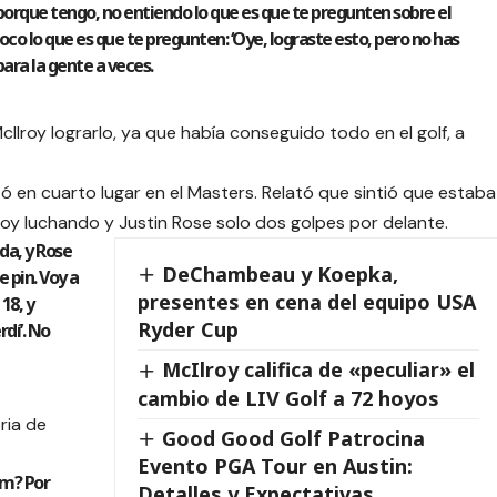
porque tengo, no entiendo lo que es que te pregunten sobre el
co lo que es que te pregunten: ‘Oye, lograste esto, pero no has
ara la gente a veces.
cIlroy lograrlo, ya que había conseguido todo en el golf, a
izó en cuarto lugar en el Masters. Relató que sintió que estaba
lroy luchando y Justin Rose solo dos golpes por delante.
da, y Rose
DeChambeau y Koepka,
e pin. Voy a
presentes en cena del equipo USA
18, y
Ryder Cup
dí’. No
McIlroy califica de «peculiar» el
cambio de LIV Golf a 72 hoyos
ria de
Good Good Golf Patrocina
Evento PGA Tour en Austin:
am? Por
Detalles y Expectativas