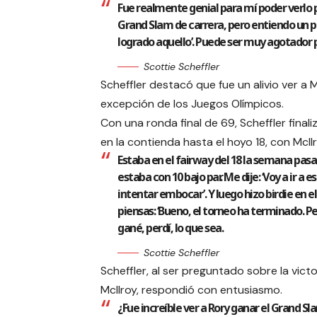
Fue realmente genial para mí poder verlo 
Grand Slam de carrera, pero entiendo un po
logrado aquello’. Puede ser muy agotador p
Scottie Scheffler
Scheffler destacó que fue un alivio ver a M
excepción de los Juegos Olímpicos.
Con una ronda final de 69, Scheffler final
en la contienda hasta el hoyo 18, con McI
Estaba en el fairway del 18 la semana pasa
estaba con 10 bajo par. Me dije: ‘Voy a ir a es
intentar embocar’. Y luego hizo birdie en el 
piensas: ‘Bueno, el torneo ha terminado. Per
gané, perdí, lo que sea.
Scottie Scheffler
Scheffler, al ser preguntado sobre la victo
McIlroy, respondió con entusiasmo.
¿Fue increíble ver a Rory ganar el Grand Sl