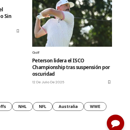
el
o Sin
Golf
Peterson lidera el ISCO
Championship tras suspensión por
oscuridad
12 De Julio De 2025
ffs
NHL
NFL
Australia
WWE