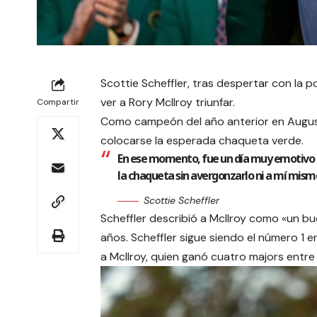
Scottie Scheffler, tras despertar con la p
ver a Rory McIlroy triunfar.
Compartir
Como campeón del año anterior en Augusta
colocarse la esperada chaqueta verde.
En ese momento, fue un día muy emotivo 
la chaqueta sin avergonzarlo ni a mí mism
Scottie Scheffler
Scheffler describió a McIlroy como «un b
años. Scheffler sigue siendo el número 1 
a McIlroy, quien ganó cuatro majors entre 