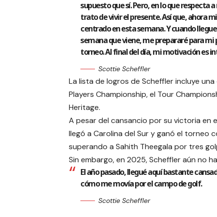
supuesto que sí. Pero, en lo que respecta a 
trato de vivir el presente. Así que, ahora 
centrado en esta semana. Y cuando llegue 
semana que viene, me prepararé para mi
torneo. Al final del día, mi motivación es in
Scottie Scheffler
La lista de logros de Scheffler incluye u
Players Championship, el Tour Championsh
Heritage.
A pesar del cansancio por su victoria en el
llegó a Carolina del Sur y ganó el torneo
superando a Sahith Theegala por tres gol
Sin embargo, en 2025, Scheffler aún no ha
El año pasado, llegué aquí bastante cansa
cómo me movía por el campo de golf.
Scottie Scheffler