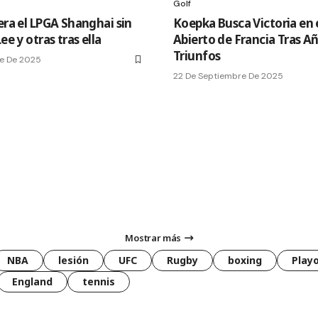
Golf
era el LPGA Shanghai sin
Koepka Busca Victoria en 
Lee y otras tras ella
Abierto de Francia Tras Añ
Triunfos
e De 2025
22 De Septiembre De 2025
Mostrar más
NBA
lesión
UFC
Rugby
boxing
Playo
England
tennis