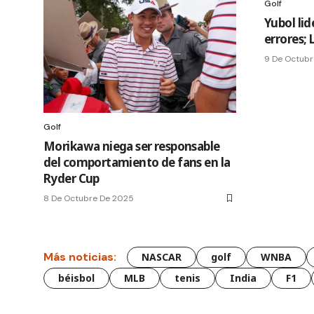
Golf
Yubol lid
errores; 
9 De Octubr
Golf
Morikawa niega ser responsable
del comportamiento de fans en la
Ryder Cup
8 De Octubre De 2025
Más noticias:
NASCAR
golf
WNBA
béisbol
MLB
tenis
India
F1